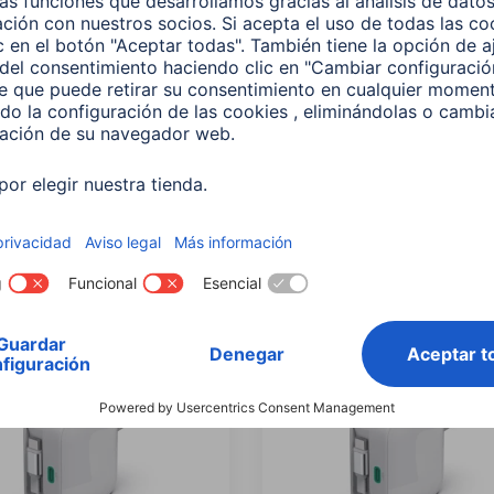
Puntero táctil "Easy"
Hama Cargador rápido p
tablets PC y
coche, 2x USB-C, cable d
tphones, negro
carga extensible, PD, 30
509
00201958
 EUR
24,99 EUR