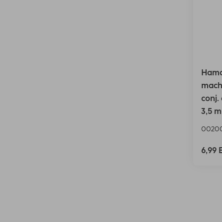
Hama 
macho
conj.
3,5 m
00200
6,99