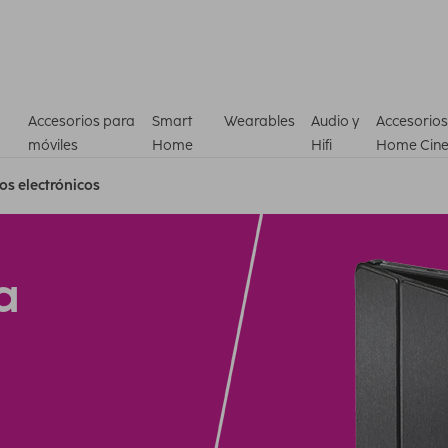
Accesorios para
Smart
Wearables
Audio y
Accesorios
móviles
Home
Hifi
Home Cin
ros electrónicos
a