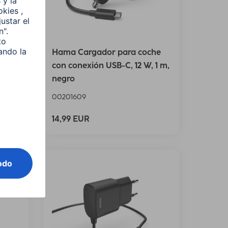
ara
Hama Cargador para coche
e
con conexión USB-C, 12 W, 1 m,
 W
negro
00201609
14,99 EUR