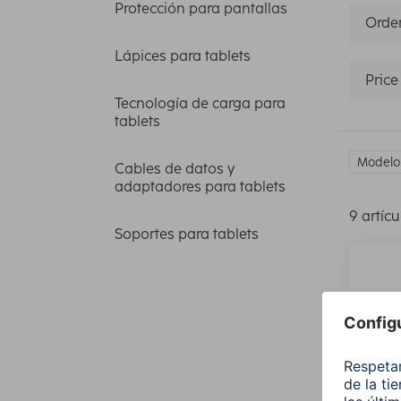
Protección para pantallas
Orden
Lápices para tablets
Price
Tecnología de carga para
tablets
Modelo 
Cables de datos y
adaptadores para tablets
9 artícu
Soportes para tablets