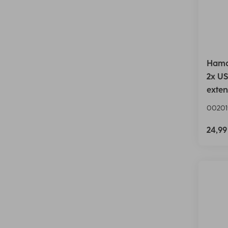
Hama
2x US
exten
00201
24,9