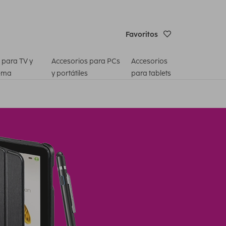
Favoritos
 para TV y
Accesorios para PCs
Accesorios
ema
y portátiles
para tablets