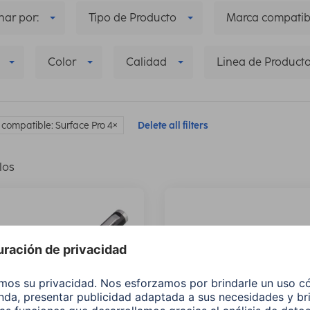
ar por:
Tipo de Producto
Marca compatib
Color
Calidad
Linea de Product
compatible: Surface Pro 4
Delete all filters
los