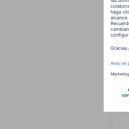
Hama 
para 
smar
00182
4,99