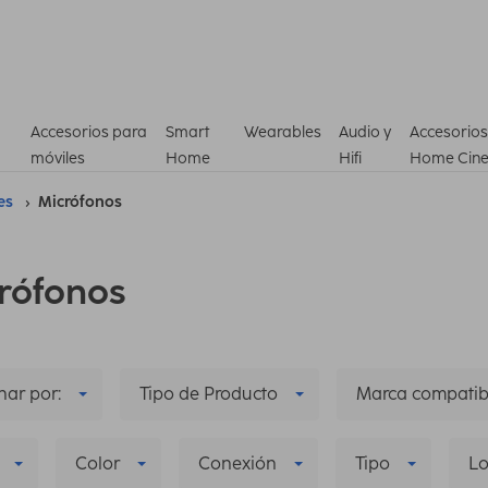
Accesorios para
Smart
Wearables
Audio y
Accesorios
móviles
Home
Hifi
Home Cin
es
Micrófonos
rófonos
ar por:
Tipo de Producto
Marca compatib
Color
Conexión
Tipo
Lo