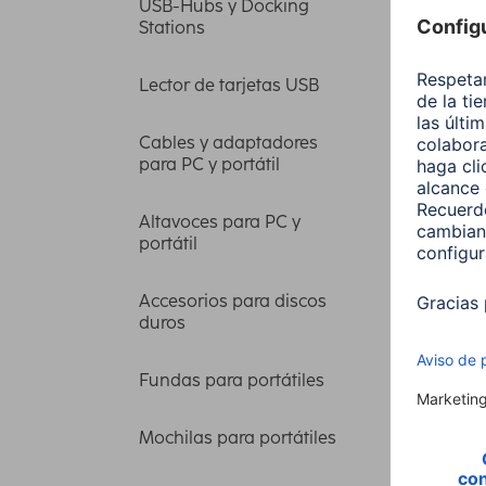
USB-Hubs y Docking
Stations
15,99
Lector de tarjetas USB
Cables y adaptadores
para PC y portátil
Altavoces para PC y
portátil
Accesorios para discos
duros
Fundas para portátiles
Mochilas para portátiles