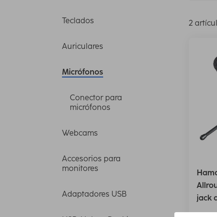
Teclados
2 artícu
Auriculares
Micrófonos
Conector para
micrófonos
Webcams
Accesorios para
monitores
Hama
Allro
Adaptadores USB
jack 
00139