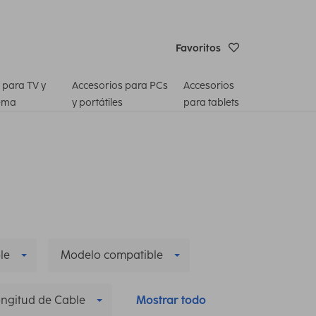
Favoritos
 para TV y
Accesorios para PCs
Accesorios
ema
y portátiles
para tablets
le
Modelo compatible
ngitud de Cable
Mostrar todo