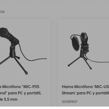
los
 Micrófono "MIC-P35
Hama Micrófono 'MIC-U
und" para PC y portátil,
Stream' para PC y portáti
de 3,5 mm
00139907
905