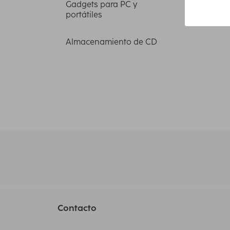
Gadgets para PC y
portátiles
Almacenamiento de CD
Contacto