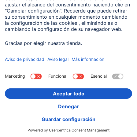
Hama Bombilla LED WLAN inteligente, E27, Matter,
9W, RGBW, Para control por voz
00176640
12,99 EUR