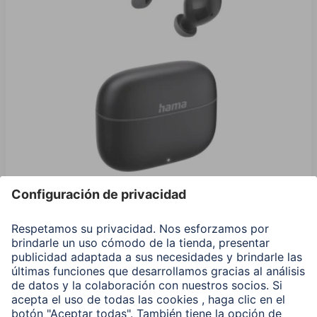
Hama Auriculares Bluetooth® «Freedom Buddy II»,
TWS, auriculares, negro
00221758
Variantes: Tono del Color (6)
19,99 EUR