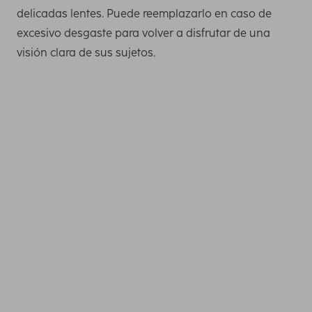
delicadas lentes. Puede reemplazarlo en caso de
excesivo desgaste para volver a disfrutar de una
visión clara de sus sujetos.
Un teléfono móvil con una cámara excelente es
apropiado para sacar buenas fotos. En la fotografía con
el teléfono móvil, además de la resolución y el número de
diafragma, el tamaño de sensor también es un indicador
importante para las capturas magníficas.
Puede transferir fotos del teléfono móvil a un portátil al