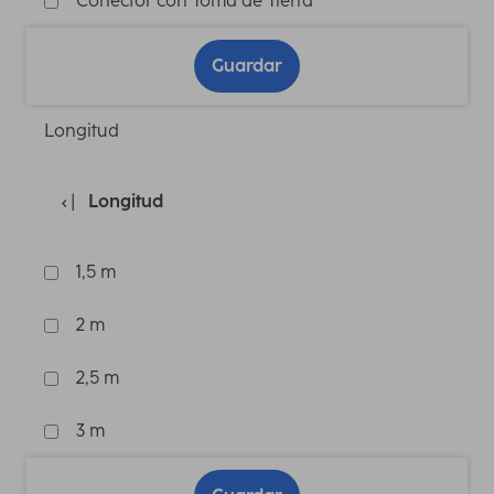
Conector con Toma de Tierra
Guardar
Longitud
Longitud
1,5 m
2 m
2,5 m
3 m