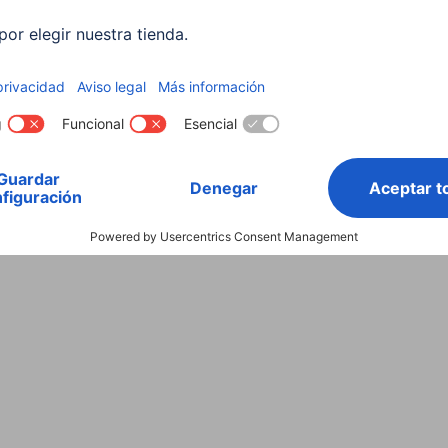
de carga
d
El proceso de carga optimizado protege la
Lo
batería, lo que extiende su vida útil.
a