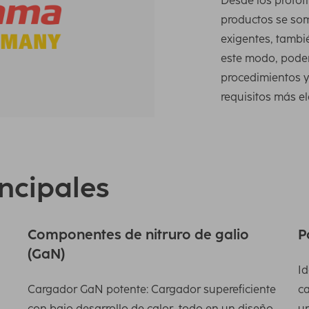
Desde los prototi
productos se so
exigentes, tambi
este modo, podem
procedimientos y 
requisitos más e
incipales
Componentes de nitruro de galio
P
(GaN)
Id
Cargador GaN potente: Cargador supereficiente
ca
con bajo desarrollo de calor, todo en un diseño
un