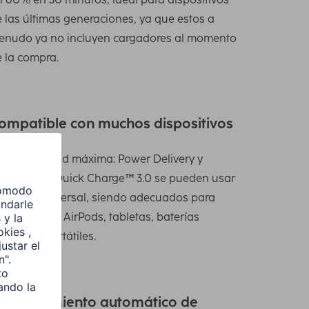
 las últimas generaciones, ya que estos a
enudo ya no incluyen cargadores al momento
 la compra.
ompatible con muchos dispositivos
mpatibilidad máxima: Power Delivery y
ualcomm® Quick Charge™ 3.0 se pueden usar
 forma universal, siendo adecuados para
artphones, AirPods, tabletas, baterías
ternas y portátiles.
econocimiento automático de