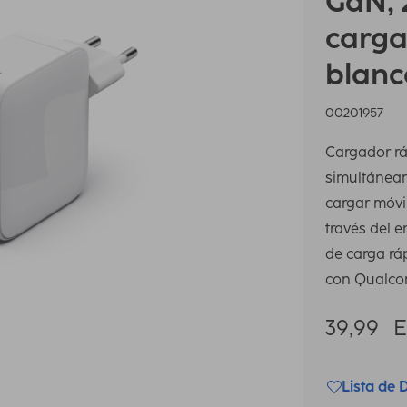
GaN, 
carga
blanc
00201957
Cargador rá
simultáneam
cargar móvil
través del 
de carga rá
con Qualco
39,99
Lista de 