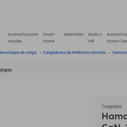
Accesorios para
Smart
Wearables
Audio y
Accesorios
móviles
Home
Hifi
Home Cin
ecnología de carga
Cargadores de teléfonos móviles
Samsun
argas
Cargador
Ham