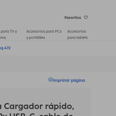
Favoritos
 para TV y
Accesorios para PCs
Accesorios
ema
y portátiles
para tablets
g A72
Imprimir página
a
Cargador rápido,