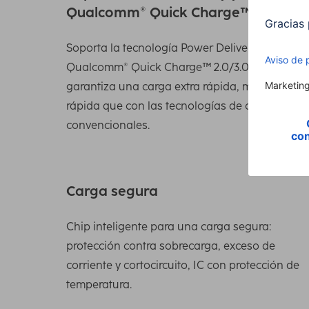
Qualcomm® Quick Charge™ 2.0/3.0
Soporta la tecnología Power Delivery y
Qualcomm® Quick Charge™ 2.0/3.0, que
garantiza una carga extra rápida, mucho más
rápida que con las tecnologías de carga
convencionales.
Carga segura
Chip inteligente para una carga segura:
protección contra sobrecarga, exceso de
corriente y cortocircuito, IC con protección de
temperatura.