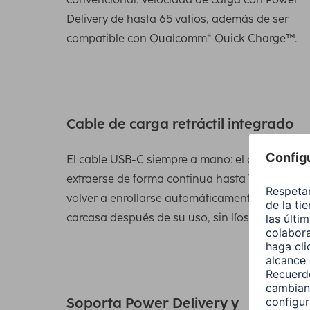
Delivery de hasta 65 vatios, además de ser
compatible con Qualcomm® Quick Charge™.
Cable de carga retráctil integrado
El cable USB-C siempre a mano: el cable pued
extraerse de forma continua hasta 70 cm y
volver a enrollarse automáticamente en la
carcasa después de su uso, sin líos de cables
Soporta Power Delivery y