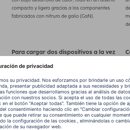
compacto y ligero gracias a los componentes
de
fabricados con nitruro de galio (GaN).
m
de
Para cargar dos dispositivos a la vez
C
e
Energía para dos: cargador USB de alta calidad
Co
con cable de carga USB-C extensible y un puerto
Q
USB-C adicional para cargar hasta dos
de
dispositivos simultáneamente, por ejemplo, un
sm
smartphone y una tableta
ex
Protege la batería durante el proceso
R