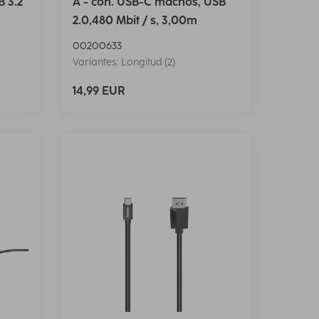
 3.2
A - con. USB-C machos, USB
2.0,480 Mbit / s, 3,00m
00200633
Variantes: Longitud (2)
14,99 EUR