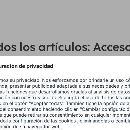
os los artículos: Acces
tatiles
ar por:
Tipo de Producto
Marca compatib
Color
Calidad
Linea de Product