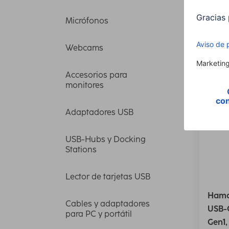
Modelo 
Micrófonos
50 artí
Webcams
Accesorios para
monitores
Adaptadores USB
USB-Hubs y Docking
Stations
Lector de tarjetas USB
Hama
Cables y adaptadores
USB-C
para PC y portátil
Gen1, 