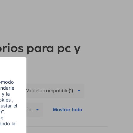
orios para pc y
le
Modelo compatible
(1)
o
Tipo
Mostrar todo