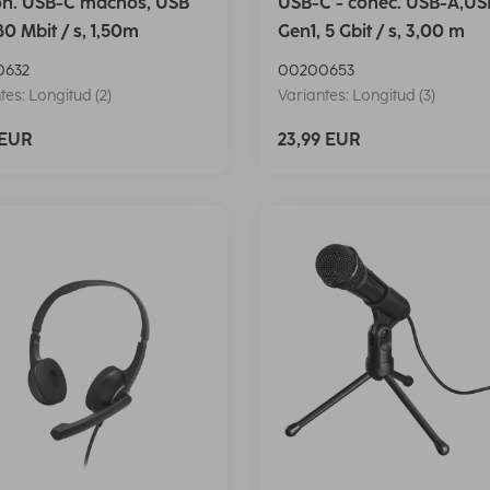
on. USB-C machos, USB
USB-C - conec. USB-A,USB
80 Mbit / s, 1,50m
Gen1, 5 Gbit / s, 3,00 m
0632
00200653
tes: Longitud (2)
Variantes: Longitud (3)
 EUR
23,99 EUR