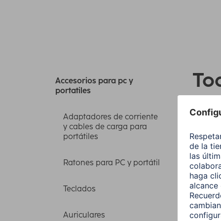
Tod
Accesorios para pc y
portatiles
por
Adaptadores de corriente
y cables de carga para
portátiles
Orden
Ratones para PC y portátil
Price
Teclados
Auriculares