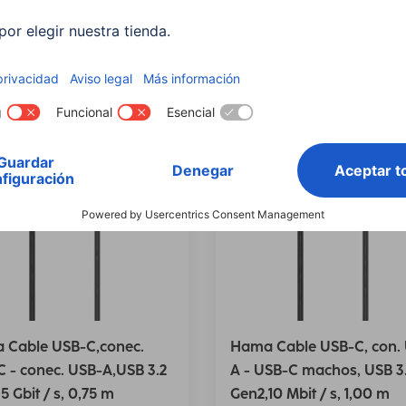
compatible: Satellite L850
Delete all filters
culos
 Cable USB-C,conec.
Hama Cable USB-C, con.
 - conec. USB-A,USB 3.2
A - USB-C machos, USB 3
5 Gbit / s, 0,75 m
Gen2,10 Mbit / s, 1,00 m