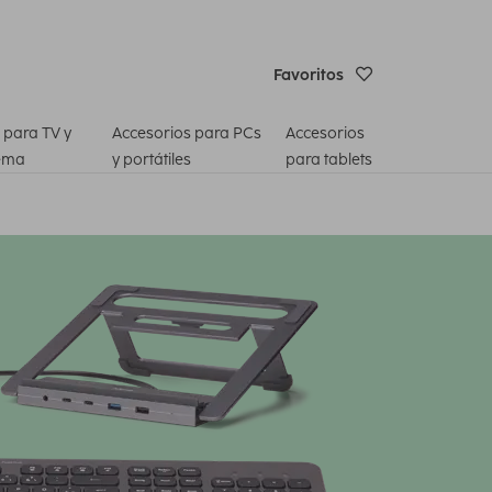
Favoritos
 para TV y
Accesorios para PCs
Accesorios
ema
y portátiles
para tablets