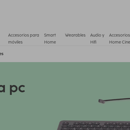
Accesorios para
Smart
Wearables
Audio y
Accesorios
móviles
Home
Hifi
Home Cin
es
a pc