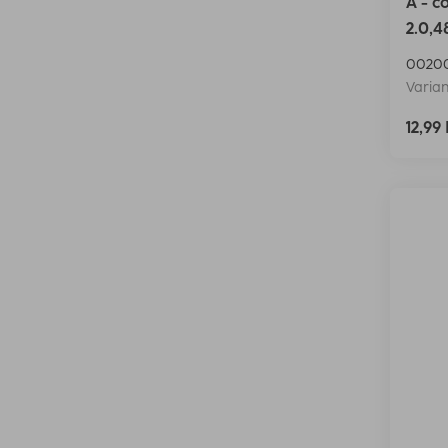
A - c
2.0,4
0020
Varian
12,99