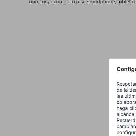
una carga completa a su smartphone, tablet o p
Necesita esta capacidad como mínimo para ca
recientes. Puede averiguar la capacidad de carg
razonable comprar una batería externa de este 
pequeña, que quepa en cualquier bolsillo de 
Ver todas las baterías externas de 5000 mAh
Una batería externa de 10 000 mAh basta para
y 4 veces. De este modo, tras cada carga del t
externa
. En el caso de muchas tablets y algun
única carga. Infórmese en el manual sobre la c
externas de este tamaño de Hama cuentan con v
dos móviles simultáneamente.