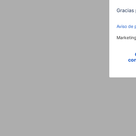
Descubrir todas las baterías externas de 10 
Para poder cargar satisfactoriamente un portát
8000 y 12 000 mAh), se necesita una batería 
puede ser suficiente para estar tranquilo en 
sabiendo que se puede suministrar corriente al
Con una batería externa de esta capacidad se 
menos 1 o 2 veces. Suele haber varios puntos de
tiempo que se suministra corriente también a la
así, en los viajes, más batería implica tambié
Ver todas las baterías externas de 20 000 m
Si durante un viaje pasa varios días sin acceso