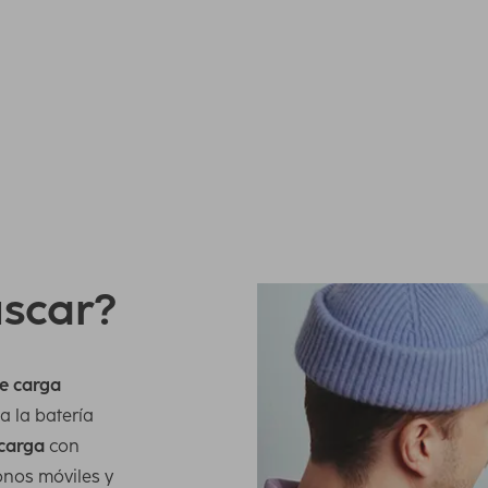
carga completa diaria de un smartphone con
rías externas grandes tienen varios puntos de carga
il y demás, pero también una batería grande, que puede
uscar?
e carga
a la batería
 carga
con
onos móviles y