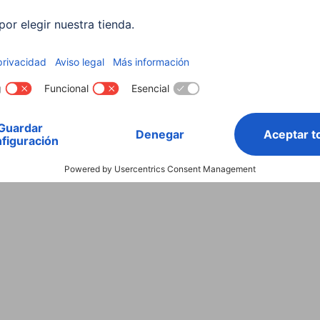
000 mAh de Hama
il o una tablet grande (capacidad de carga entre
externa de 15 000 mAh de capacidad. Esta también
la naturaleza durante un fin de semana de acampada,
 smartphone hasta el viaje de vuelta.
pueden cargar muchos modelos de tablet y portátil al
 carga para, p. ej., poder cargar el smartphone al
 batería del portátil mientras se ve una película. Aun
n un mayor peso y mayores dimensiones en el equipaje.
Ah de Hama
 a electricidad, la batería externa de 24 000 mAh