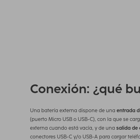
ofrece suficiente potencia de carga para una 
3000 mAh durante casi una semana. Estas bate
para cargar a la vez el teléfono móvil, portát
pesar sobre 500 g.
Ver todas las baterías externas de 24 000 mAh
Conexión: ¿qué b
Una batería externa dispone de una
entrada d
(puerto Micro USB o USB-C), con la que se carg
externa cuando está vacía, y de una
salida de
conectores USB-C y/o USB-A para cargar teléf