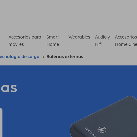
Accesorios para
Smart
Wearables
Audio y
Accesorios
móviles
Home
Hifi
Home Cin
ecnología de carga
Baterías externas
nas