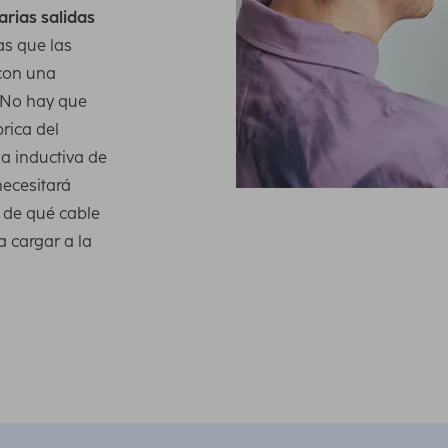
arias salidas
as que las
 con una
 No hay que
rica del
a inductiva de
necesitará
 de qué cable
a cargar a la