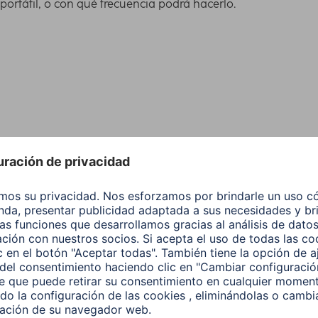
ortátil, o con qué frecuencia podrá hacerlo.
rgar una vez por completo los smartphones más
a de su teléfono móvil, p. ej., en el manual. Es
tipo si busca una batería externa ligera y muy
pantalón y esté siempre a mano para una emergencia.
 aportar una carga completa a su smartphone entre 2
eléfono móvil no necesita
volver a cargar la batería
os portátiles pequeños, esta capacidad llega para una
apacidad de carga de su dispositivo. Las baterías
arios puntos de carga, para que pueda, p. ej., cargar