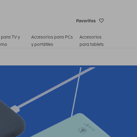
Favoritos
 para TV y
Accesorios para PCs
Accesorios
ema
y portátiles
para tablets