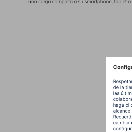
una carga completa a su smartphone, tablet o p
Necesita esta capacidad como mínimo para ca
recientes. Puede averiguar la capacidad de carg
razonable comprar una batería externa de este 
pequeña, que quepa en cualquier bolsillo de 
Ver todas las baterías externas de 5000 mAh
Una batería externa de 10 000 mAh basta para
y 4 veces. De este modo, tras cada carga del t
externa
. En el caso de muchas tablets y algun
única carga. Infórmese en el manual sobre la c
externas de este tamaño de Hama cuentan con v
dos móviles simultáneamente.