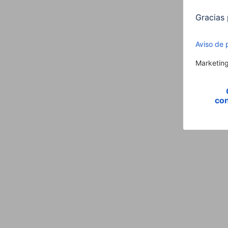
Descubrir todas las baterías externas de 10 
Para poder cargar satisfactoriamente un portát
8000 y 12 000 mAh), se necesita una batería 
puede ser suficiente para estar tranquilo en 
sabiendo que se puede suministrar corriente al
Con una batería externa de esta capacidad se 
menos 1 o 2 veces. Suele haber varios puntos de
tiempo que se suministra corriente también a la
así, en los viajes, más batería implica tambié
Ver todas las baterías externas de 20 000 m
Si durante un viaje pasa varios días sin acceso