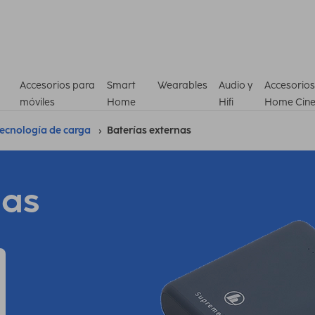
Accesorios para
Smart
Wearables
Audio y
Accesorios
móviles
Home
Hifi
Home Cin
ecnología de carga
Baterías externas
nas