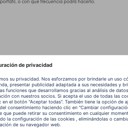
ortátil, o con qué frecuencia podrá hacerlo.
rgar una vez por completo los smartphones más
a de su teléfono móvil, p. ej., en el manual. Es
tipo si busca una batería externa ligera y muy
pantalón y esté siempre a mano para una emergencia.
 aportar una carga completa a su smartphone entre 2
eléfono móvil no necesita
volver a cargar la batería
os portátiles pequeños, esta capacidad llega para una
apacidad de carga de su dispositivo. Las baterías
arios puntos de carga, para que pueda, p. ej., cargar