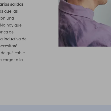
arias salidas
as que las
 con una
 No hay que
rica del
a inductiva de
necesitará
 de qué cable
a cargar a la