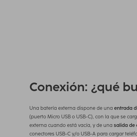
ofrece suficiente potencia de carga para una 
3000 mAh durante casi una semana. Estas bate
para cargar a la vez el teléfono móvil, portát
pesar sobre 500 g.
Ver todas las baterías externas de 24 000 mAh
Conexión: ¿qué b
Una batería externa dispone de una
entrada d
(puerto Micro USB o USB-C), con la que se carg
externa cuando está vacía, y de una
salida de
conectores USB-C y/o USB-A para cargar teléf