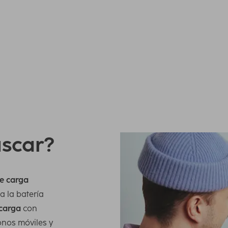
carga completa diaria de un smartphone con
rías externas grandes tienen varios puntos de carga
il y demás, pero también una batería grande, que puede
uscar?
e carga
a la batería
 carga
con
onos móviles y