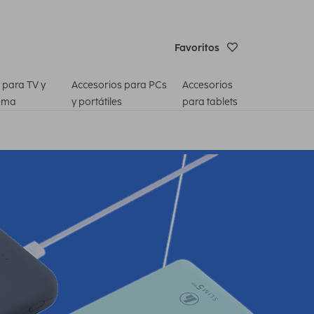
Favoritos
 para TV y
Accesorios para PCs
Accesorios
ema
y portátiles
para tablets