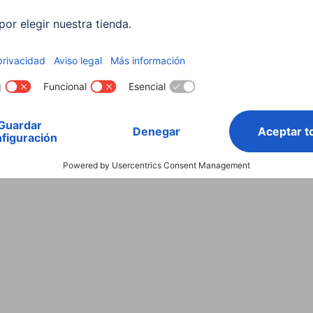
000 mAh de Hama
il o una tablet grande (capacidad de carga entre
externa de 15 000 mAh de capacidad. Esta también
la naturaleza durante un fin de semana de acampada,
 smartphone hasta el viaje de vuelta.
pueden cargar muchos modelos de tablet y portátil al
 carga para, p. ej., poder cargar el smartphone al
 batería del portátil mientras se ve una película. Aun
n un mayor peso y mayores dimensiones en el equipaje.
Ah de Hama
 a electricidad, la batería externa de 24 000 mAh