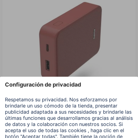
Hama Power Pack "Color 10", 10000 mAh, 2 Salidas:
USB-C, USB-A, Rojo