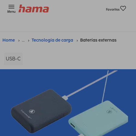
Favoritos
Menu
Home
...
Tecnología de carga
Baterías externas
USB-C