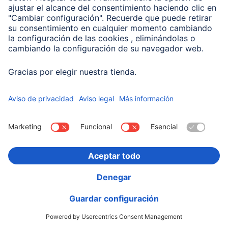
00201714
Variantes: Tono del Color (3) & Capacidad (2)
19,99 EUR