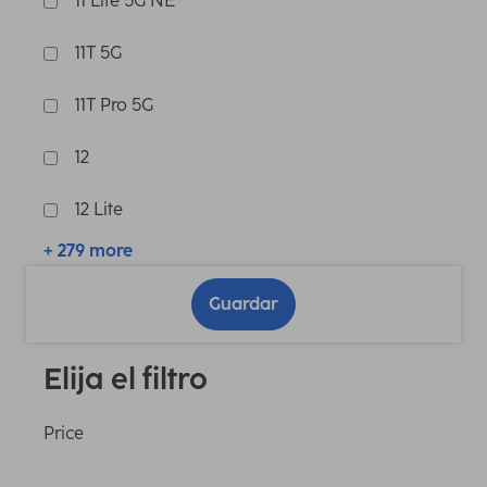
11 Lite 5G NE
11T 5G
11T Pro 5G
12
12 Lite
+ 279 more
Guardar
Elija el filtro
Price