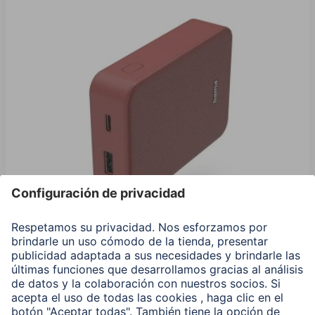
Hama Power Pack "Color 10", 10000 mAh, 2 Salidas:
USB-C, USB-A, Rojo