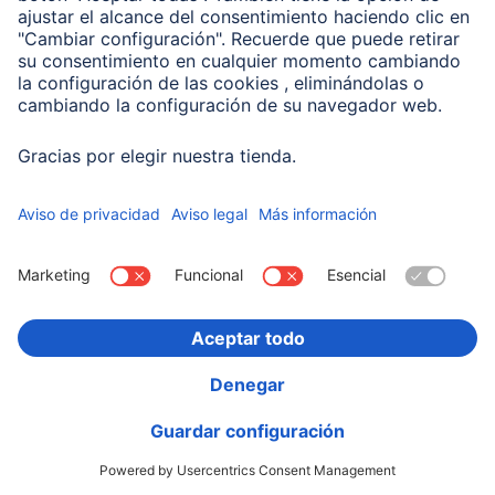
00201714
Variantes: Tono del Color (3) & Capacidad (2)
19,99 EUR