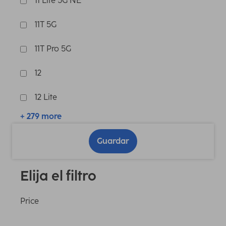
11 Lite 5G NE
11T 5G
11T Pro 5G
12
12 Lite
+ 279 more
Guardar
Elija el filtro
Price