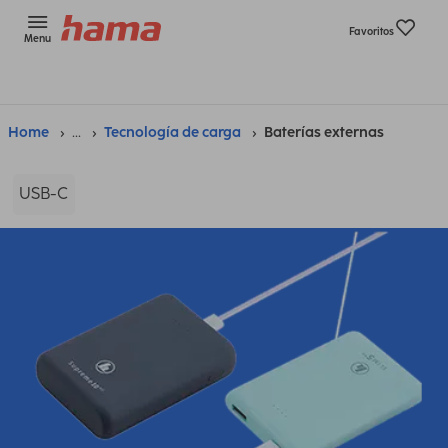
Favoritos
Menu
Home
...
Tecnología de carga
Baterías externas
USB-C