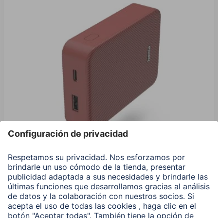
Hama Power Pack "Color 10", 10000 mAh, 2 Salidas:
USB-C, USB-A, Rojo