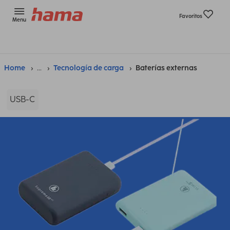
Favoritos
Menu
Home
...
Tecnología de carga
Baterías externas
USB-C