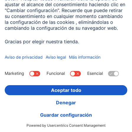
00201714
Variantes: Tono del Color (3) & Capacidad (2)
19,99 EUR