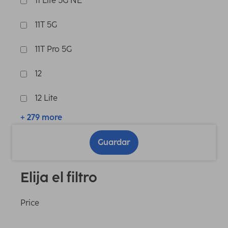
11 Lite 5G NE
11T 5G
11T Pro 5G
12
12 Lite
+ 279 more
Guardar
Elija el filtro
Price