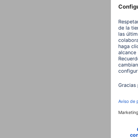
Hama 
E27 
00176
9,99