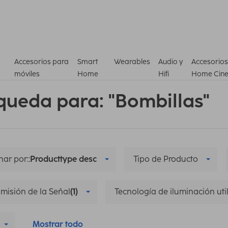
Accesorios para
Smart
Wearables
Audio y
Accesorios
móviles
Home
Hifi
Home Cin
queda para: "Bombillas"
ar por::
Producttype desc
Tipo de Producto
misión de la Señal
(1)
Tecnología de iluminación uti
Mostrar todo