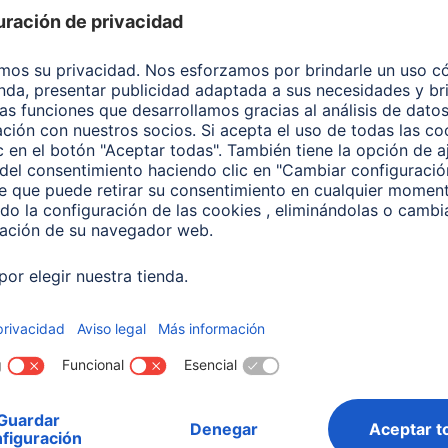
Bombilla Led Inteligente
Hama Lámpara LED WLA
10W RGB+CCT Regulable
GU10, 5,5 W, RGBW, regul
reflectante, voz control
597
00176598
 EUR
11,99 EUR
¿No
encuentras el
producto que
buscas?
Buscar entre todos
nuestros