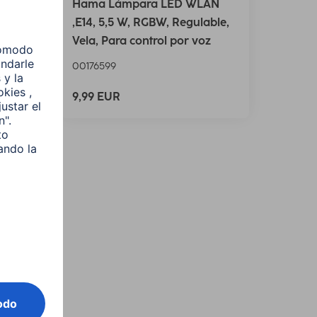
N,
Hama Lámpara LED WLAN
able,
,E14, 5,5 W, RGBW, Regulable,
Vela, Para control por voz
00176599
9,99 EUR