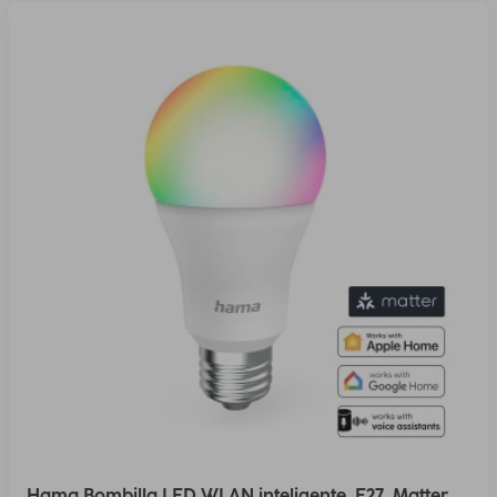
Hama Bombilla LED WLAN inteligente, E27, Matter,