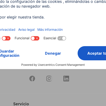
 5,5 W, RGBW, Regulable,
 Para control por voz
599
 EUR
Servicio