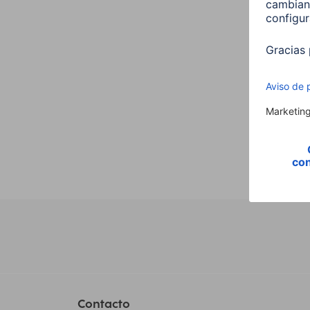
,E14,
Vela,
00176
9,99
Contacto