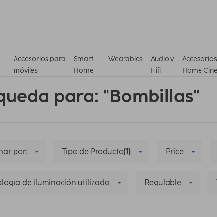
Accesorios para
Smart
Wearables
Audio y
Accesorios
móviles
Home
Hifi
Home Cin
queda para: "Bombillas"
ar por:
Tipo de Producto
(1)
Price
logía de iluminación utilizada
Regulable