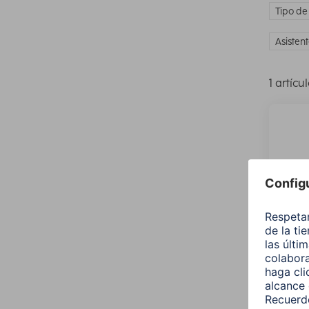
Tipo de
Asisten
1 artícu
Hama