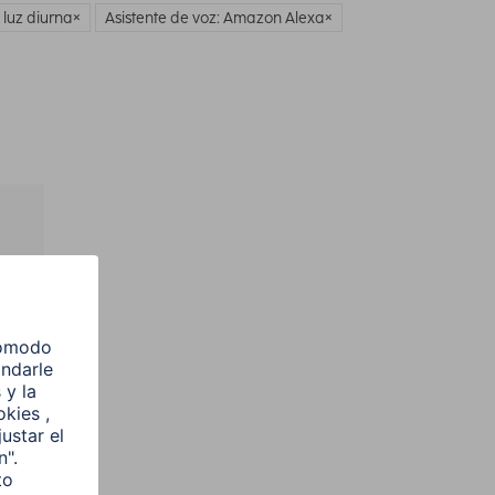
 luz diurna
Asistente de voz: Amazon Alexa
l
e