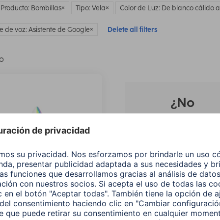
 Producto: Bombillas
Tipo: Vela
Color de Luz: De blanco cálido a
te de voz: Asistente de Google
Delete all filters
lo
¿No
encuentras e
producto qu
buscas?
Buscar entre todos
nuestros
productos
 Lámpara LED WLAN