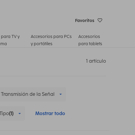
Favoritos
 para TV y
Accesorios para PCs
Accesorios
ema
y portátiles
para tablets
1 artículo
Transmisión de la Señal
Tipo
(1)
Mostrar todo