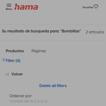
Favoritos
Menu
Su resultado de búsqueda para: "Bombillas"
2 artículos
Productos
Páginas
Filter (4)
Volver
Delete all filters
Ordenar por:
nombre de la Z a la A