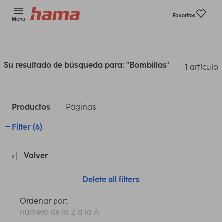
Favoritos
Menu
Su resultado de búsqueda para: "Bombillas"
1 artículo
Productos
Páginas
Filter (6)
Volver
Delete all filters
Ordenar por:
número de la Z a la A