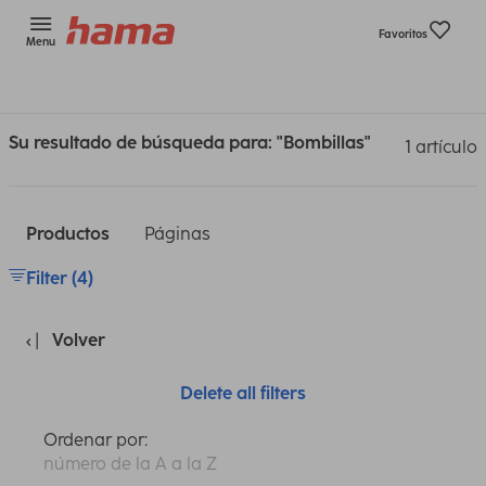
Favoritos
Menu
Su resultado de búsqueda para: "Bombillas"
1 artículo
Productos
Páginas
Filter (4)
Volver
Delete all filters
Ordenar por:
número de la A a la Z