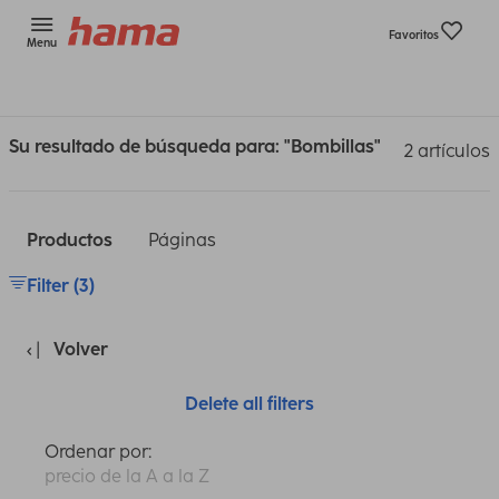
Favoritos
Menu
Su resultado de búsqueda para: "Bombillas"
2 artículos
Productos
Páginas
Filter (3)
Volver
Delete all filters
Ordenar por:
precio de la A a la Z