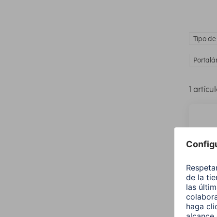
Tipo de
Portalá
1 artícu