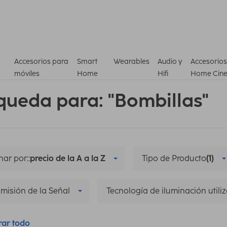
Accesorios para
Smart
Wearables
Audio y
Accesorios
móviles
Home
Hifi
Home Cin
queda para: "Bombillas"
ar por::
precio de la A a la Z
Tipo de Producto
(1)
misión de la Señal
Tecnología de iluminación utili
rar todo