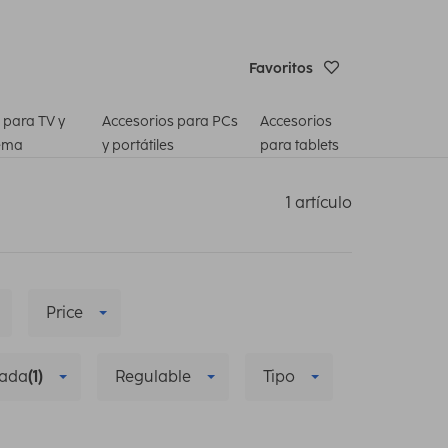
Favoritos
 para TV y
Accesorios para PCs
Accesorios
ema
y portátiles
para tablets
1 artículo
Price
zada
(1)
Regulable
Tipo