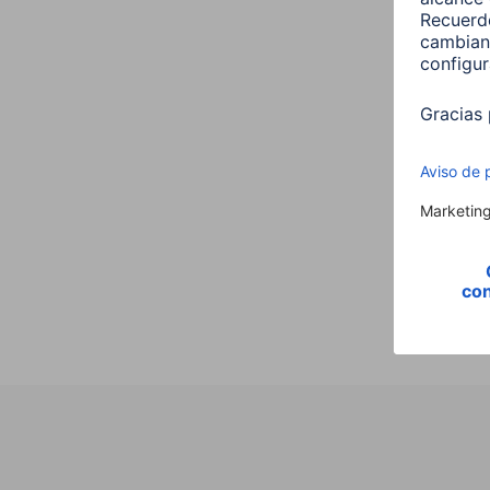
Hama
,E14,
Vela,
00176
9,99