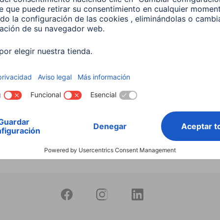
productos
 Lámpara LED WLAN
 5,5 W, RGBW, Regulable,
 Para control por voz
599
 EUR