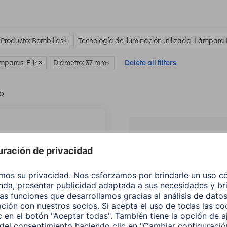
 Producto: Bombillas
Tecnología de iluminación utilizada: Lámpara
mparas: E 14
Diámetro: 37 mm
Delete all filters
lo
¿No
encuentras e
producto qu
buscas?
Buscar entre todos
nuestros