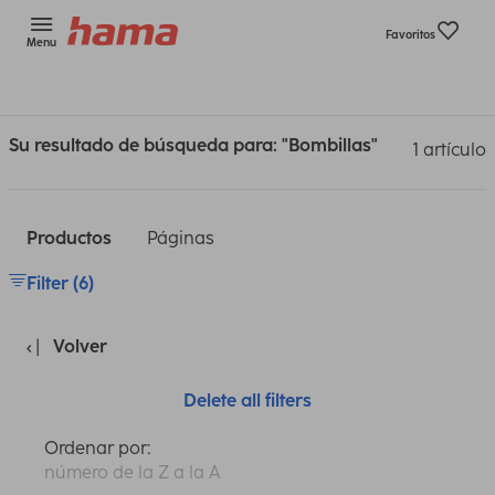
Favoritos
Menu
Su resultado de búsqueda para: "Bombillas"
1 artículo
Productos
Páginas
Filter (6)
Volver
Delete all filters
Ordenar por:
número de la Z a la A