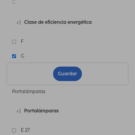
G
Clase de eficiencia energética
F
G
Guardar
Portalámparas
Portalámparas
E 27