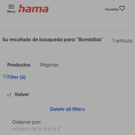
Favoritos
Menu
Su resultado de búsqueda para: "Bombillas"
1 artículo
Productos
Páginas
Filter (6)
Volver
Delete all filters
Ordenar por:
número de la A a la Z