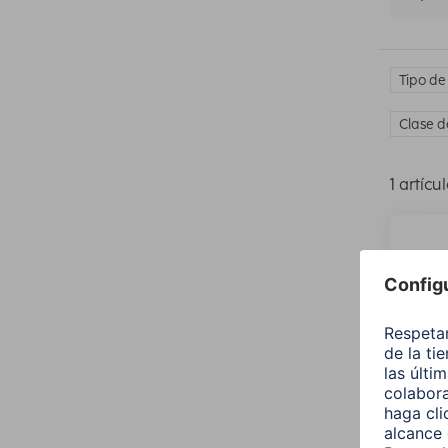
Tipo de
Clase d
1 artícu