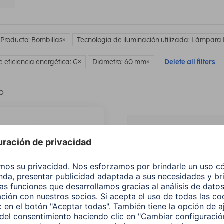
 Producto: Bombillas
Tecnología de iluminación utilizada: Lámpara
e eficiencia energética: G
Diámetro: 60 mm
Delete all filters
lo
¿No
encuentras e
producto qu
buscas?
Buscar entre todos
nuestros