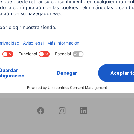
productos
Bombilla Led Inteligente
10W RGB+CCT Regulable
597
 EUR