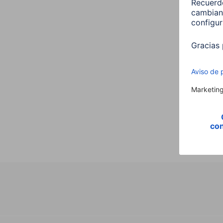
Hama 
E27 
00176
9,99