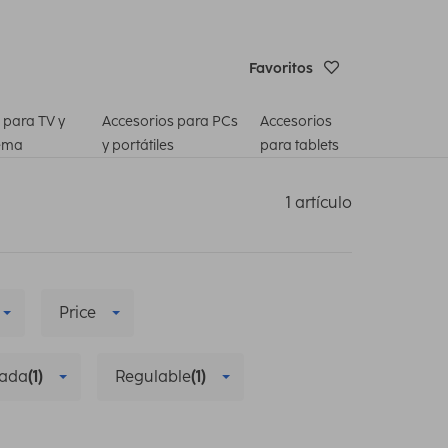
Favoritos
 para TV y
Accesorios para PCs
Accesorios
ema
y portátiles
para tablets
1 artículo
Price
zada
(1)
Regulable
(1)