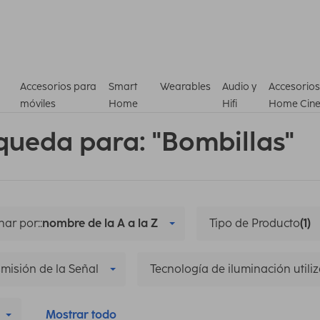
Accesorios para
Smart
Wearables
Audio y
Accesorios
móviles
Home
Hifi
Home Cin
queda para: "Bombillas"
ar por::
nombre de la A a la Z
Tipo de Producto
(1)
misión de la Señal
Tecnología de iluminación utili
Mostrar todo