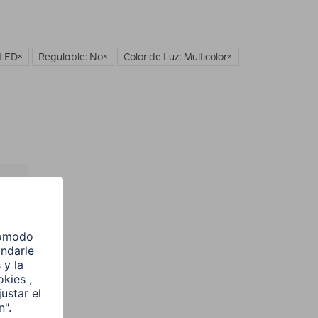
 LED
Regulable: No
Color de Luz: Multicolor
l
e