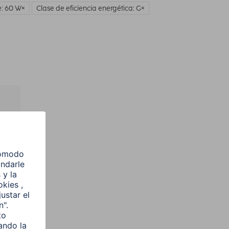
: 60 W
Clase de eficiencia energética: G
l
e