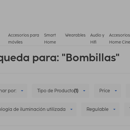
Accesorios para
Smart
Wearables
Audio y
Accesorios
móviles
Home
Hifi
Home Cin
queda para: "Bombillas"
ar por:
Tipo de Producto
(1)
Price
logía de iluminación utilizada
Regulable