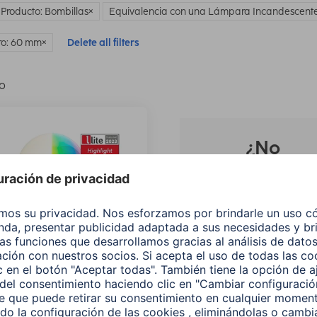
 Producto: Bombillas
Equivalencia con una Lámpara Incandescente
ro: 60 mm
Delete all filters
lo
¿No
encuentras e
producto qu
buscas?
Buscar entre todos
nuestros
productos
Bombilla Led Inteligente