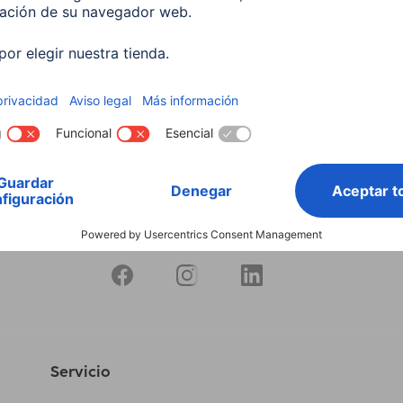
10W RGB+CCT Regulable
597
 EUR
Servicio