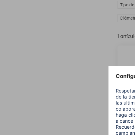
Tipo de
Diámet
1 artícu
Hama 