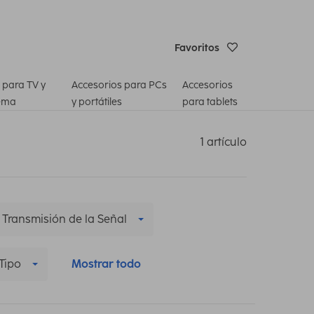
Favoritos
 para TV y
Accesorios para PCs
Accesorios
ema
y portátiles
para tablets
1 artículo
Transmisión de la Señal
Tipo
Mostrar todo