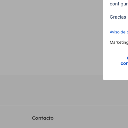
E27 
00176
9,99
Contacto