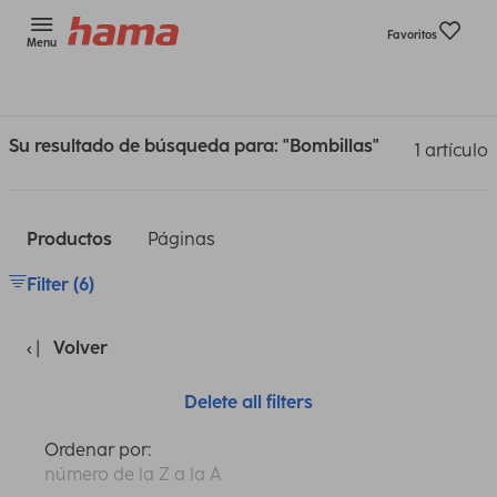
Favoritos
Menu
Su resultado de búsqueda para: "Bombillas"
1 artículo
Productos
Páginas
Filter (6)
Volver
Delete all filters
Ordenar por:
número de la Z a la A