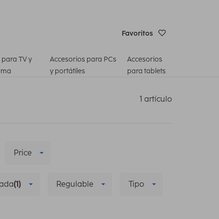
Favoritos
 para TV y
Accesorios para PCs
Accesorios
ema
y portátiles
para tablets
1 artículo
Price
zada
(1)
Regulable
Tipo