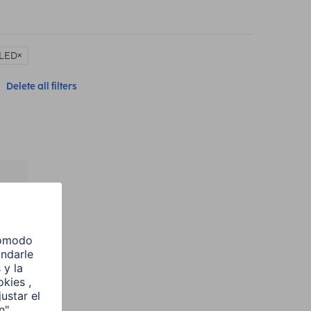
 LED
Delete all filters
l
e