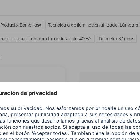
 Producto: Bombillas
Tecnología de iluminación utilizada: Lámpara
encia con una Lámpara Incandescente: 40 W
Diámetro: 37 mm
lo
¿No
encuentras e
producto qu
buscas?
Buscar entre todos
nuestros