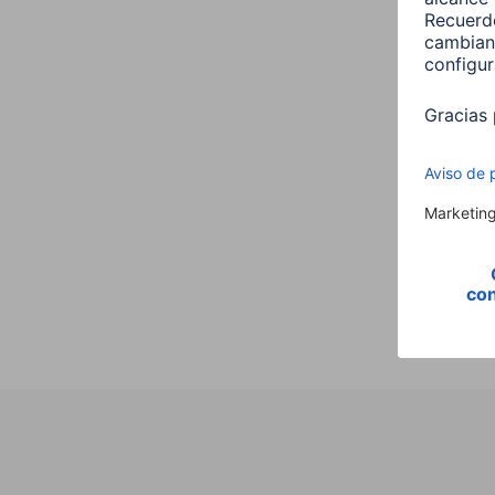
Hama
,E14,
Vela,
00176
9,99