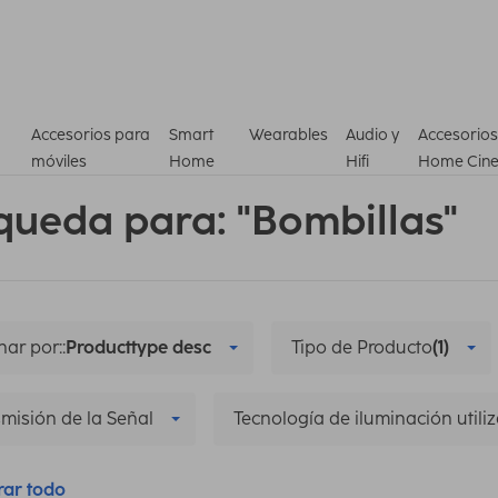
Accesorios para
Smart
Wearables
Audio y
Accesorios
móviles
Home
Hifi
Home Cin
queda para: "Bombillas"
ar por::
Producttype desc
Tipo de Producto
(1)
misión de la Señal
Tecnología de iluminación utili
rar todo