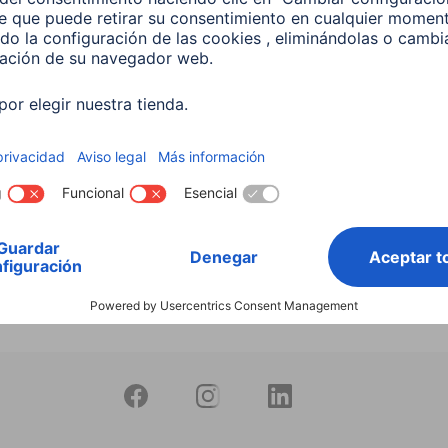
productos
 Lámpara LED WLAN
 5,5 W, RGBW, Regulable,
 Para control por voz
599
 EUR