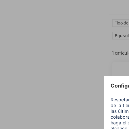
Tipo de
Equival
1 artícu