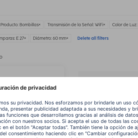
 Producto: Bombillas
Transmisión de la Señal: WiFi
Color de Luz:
mparas: E 27
Diámetro: 60 mm
Delete all filters
lo
¿No
encuentras e
producto qu
buscas?
Buscar entre todos
nuestros