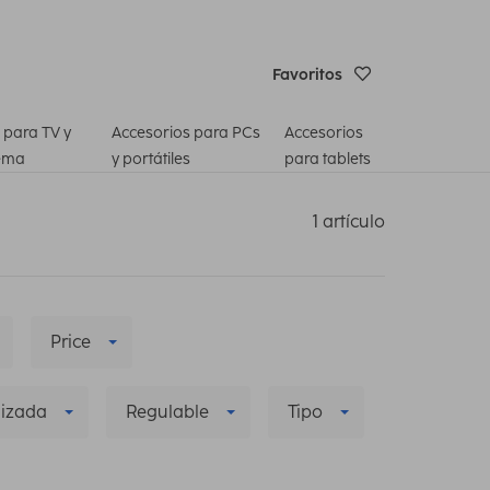
Favoritos
 para TV y
Accesorios para PCs
Accesorios
ema
y portátiles
para tablets
1 artículo
Price
lizada
Regulable
Tipo