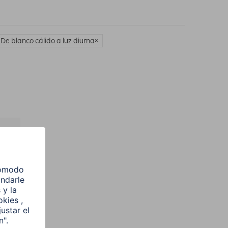
 De blanco cálido a luz diurna
l
e