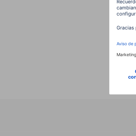
Hama 
E27 
00176
9,99