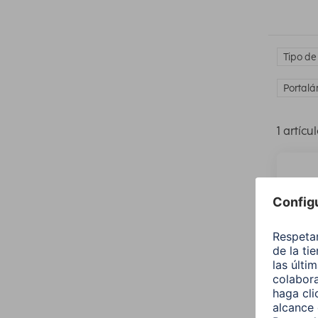
Tipo de
Portalá
1 artícu