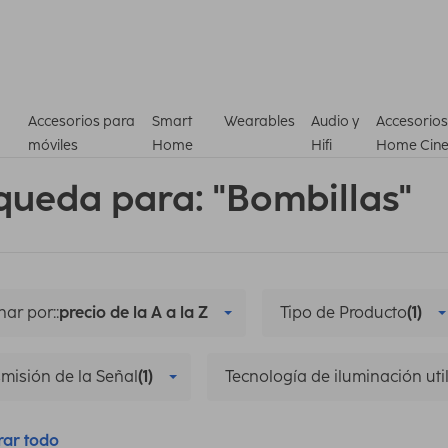
Accesorios para
Smart
Wearables
Audio y
Accesorios
móviles
Home
Hifi
Home Cin
queda para: "Bombillas"
ar por::
precio de la A a la Z
Tipo de Producto
(1)
misión de la Señal
(1)
Tecnología de iluminación uti
rar todo