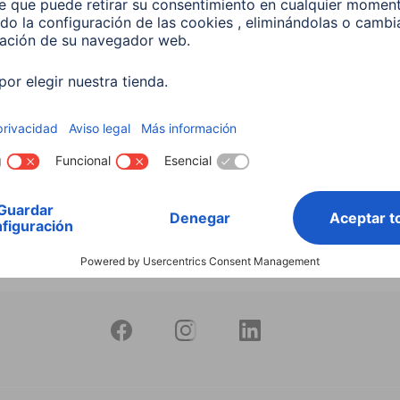
productos
Bombilla Led Inteligente
10W RGB+CCT Regulable
597
 EUR