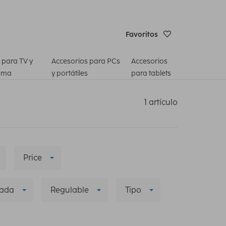
Favoritos
 para TV y
Accesorios para PCs
Accesorios
ema
y portátiles
para tablets
1 artículo
Price
zada
Regulable
Tipo