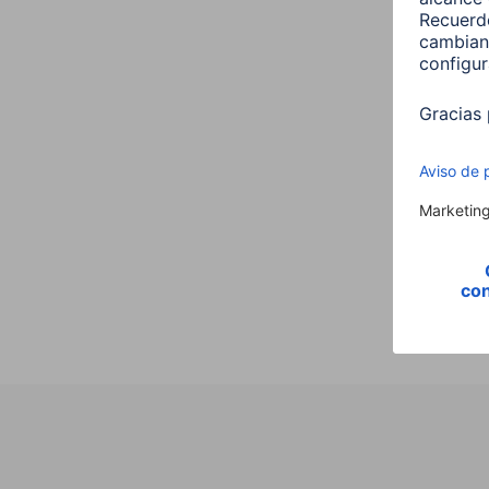
Hama
,E14,
Vela,
00176
9,99