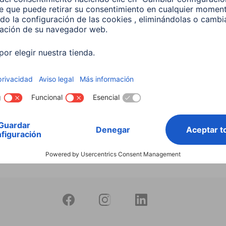
productos
 Lámpara LED WLAN
 5,5 W, RGBW, Regulable,
 Para control por voz
599
 EUR