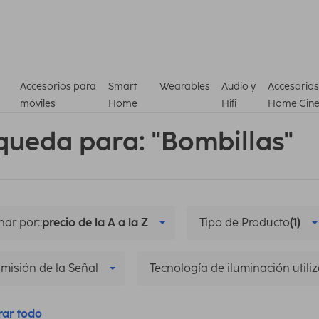
Accesorios para
Smart
Wearables
Audio y
Accesorios
móviles
Home
Hifi
Home Cin
queda para: "Bombillas"
ar por::
precio de la A a la Z
Tipo de Producto
(1)
misión de la Señal
Tecnología de iluminación utili
rar todo