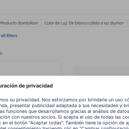
 Producto: Bombillas
Color de Luz: De blanco cálido a luz diurna
all filters
lo
¿No
encuentras e
producto qu
buscas?
Buscar entre todos
nuestros