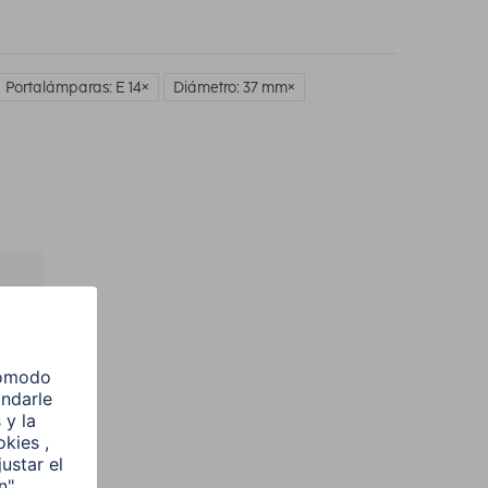
Portalámparas: E 14
Diámetro: 37 mm
l
e