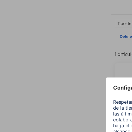
Tipo de
Delete 
1 artícu