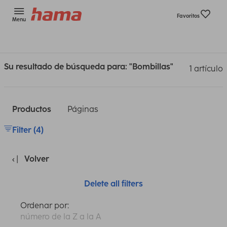
Favoritos
Menu
Su resultado de búsqueda para: "Bombillas"
1 artículo
Productos
Páginas
Filter (4)
Volver
Delete all filters
Ordenar por:
número de la Z a la A