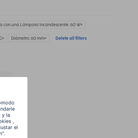
ia con una Lámpara Incandescente: 60 W
 G
Diámetro: 60 mm
Delete all filters
l
e