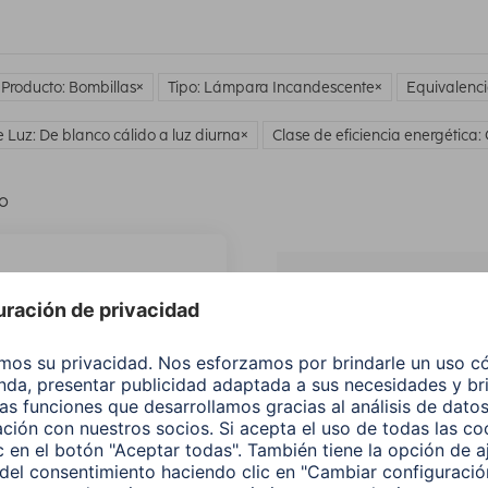
 Producto: Bombillas
Tipo: Lámpara Incandescente
Equivalenc
e Luz: De blanco cálido a luz diurna
Clase de eficiencia energética:
lo
¿No
encuentras e
producto qu
buscas?
Buscar entre todos
nuestros