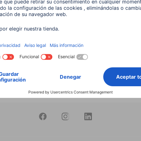
productos
Bombilla Led Inteligente
10W RGB+CCT Regulable
597
 EUR