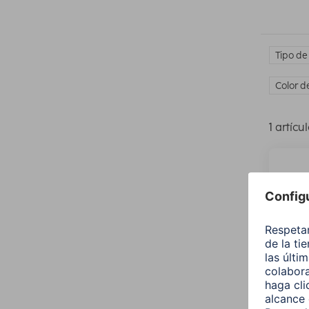
Tipo de
Color d
1 artícu