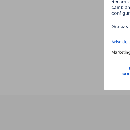
Hama 
E27 
00176
9,99