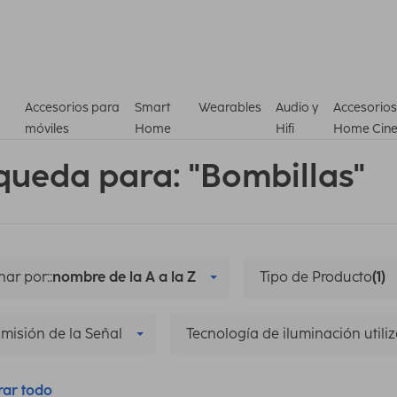
Accesorios para
Smart
Wearables
Audio y
Accesorios
móviles
Home
Hifi
Home Cin
queda para: "Bombillas"
ar por::
nombre de la A a la Z
Tipo de Producto
(1)
misión de la Señal
Tecnología de iluminación utili
rar todo