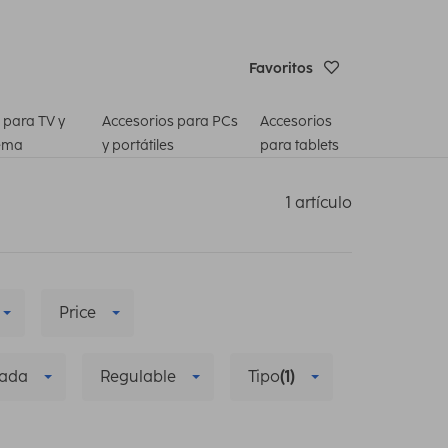
Favoritos
 para TV y
Accesorios para PCs
Accesorios
ema
y portátiles
para tablets
1 artículo
Price
zada
Regulable
Tipo
(1)