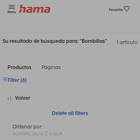
Favoritos
Menu
Su resultado de búsqueda para: "Bombillas"
1 artículo
Productos
Páginas
Filter (6)
Volver
Delete all filters
Ordenar por:
número de la Z a la A