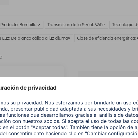
 Producto: Bombillas
Transmisión de la Señal: WiFi
Tecnología d
e Luz: De blanco cálido a luz diurna
Clase de eficiencia energética:
lo
¿No
encuentras e
producto qu
buscas?
Buscar entre todos
nuestros