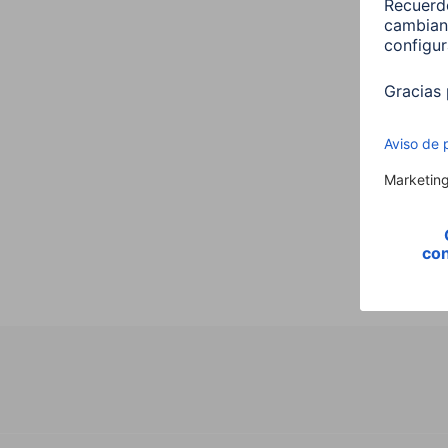
Hama 
E27 
00176
9,99