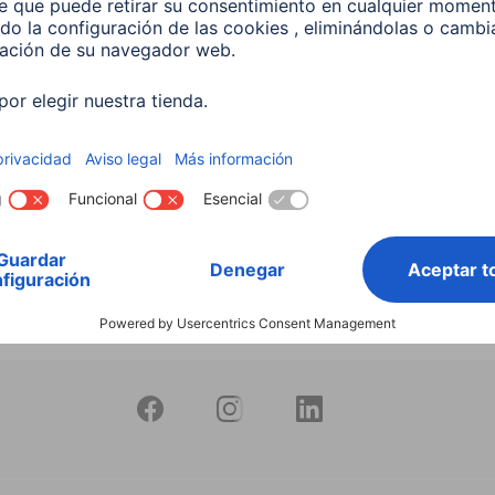
productos
Bombilla Led Inteligente
10W RGB+CCT Regulable
597
 EUR