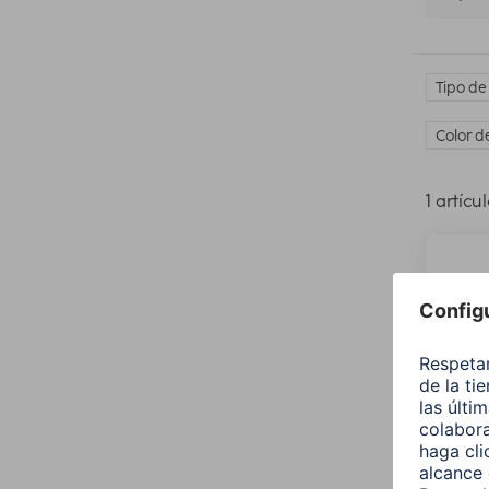
Tipo de
Color d
1 artícu