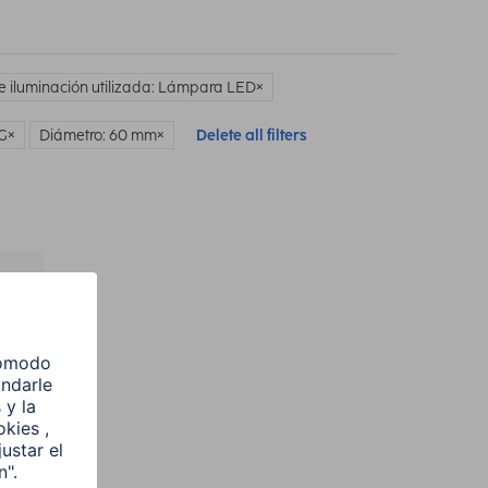
e iluminación utilizada: Lámpara LED
 G
Diámetro: 60 mm
Delete all filters
l
e