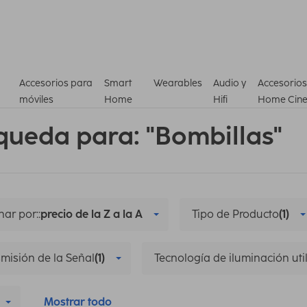
Accesorios para
Smart
Wearables
Audio y
Accesorios
móviles
Home
Hifi
Home Cin
queda para: "Bombillas"
ar por::
precio de la Z a la A
Tipo de Producto
(1)
misión de la Señal
(1)
Tecnología de iluminación uti
Mostrar todo