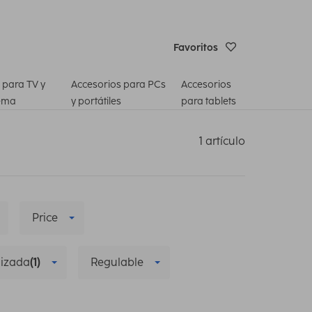
Favoritos
 para TV y
Accesorios para PCs
Accesorios
ema
y portátiles
para tablets
1 artículo
Price
lizada
(1)
Regulable