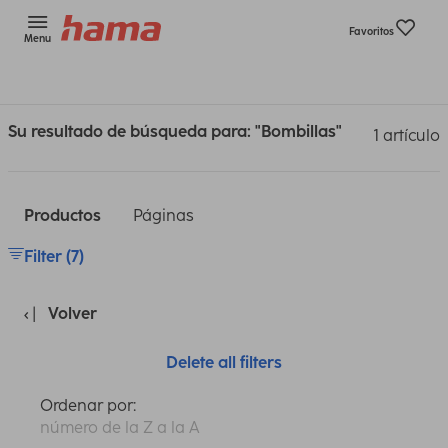
Favoritos
Menu
Su resultado de búsqueda para: "Bombillas"
1 artículo
Productos
Páginas
Filter (7)
Volver
Delete all filters
Ordenar por:
número de la Z a la A