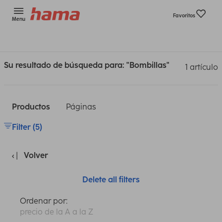
Favoritos
Menu
Su resultado de búsqueda para: "Bombillas"
1 artículo
Productos
Páginas
Filter (5)
Volver
Delete all filters
Ordenar por:
precio de la A a la Z