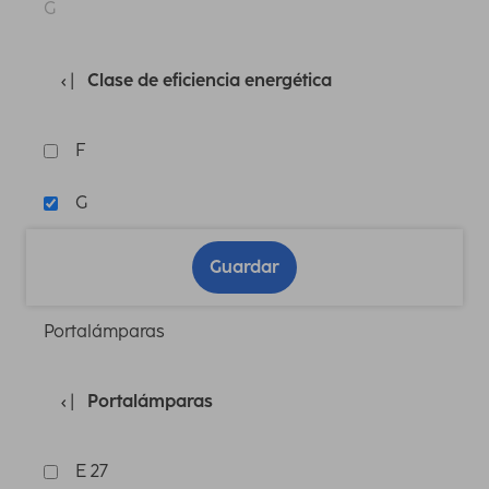
G
Clase de eficiencia energética
F
G
Guardar
Portalámparas
Portalámparas
E 27