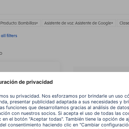
 Producto: Bombillas
Asistente de voz: Asistente de Google
Clase
all filters
lo
¿No
encuentras e
producto qu
buscas?
Buscar entre todos
nuestros