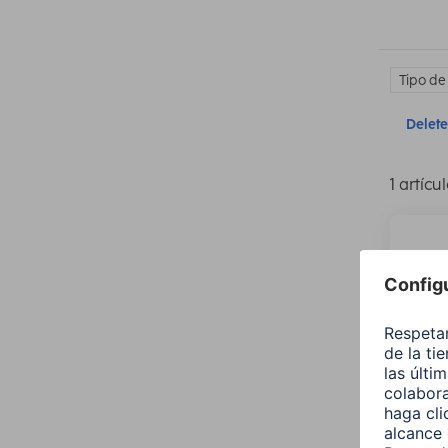
Tipo de
Delete 
1 artícu