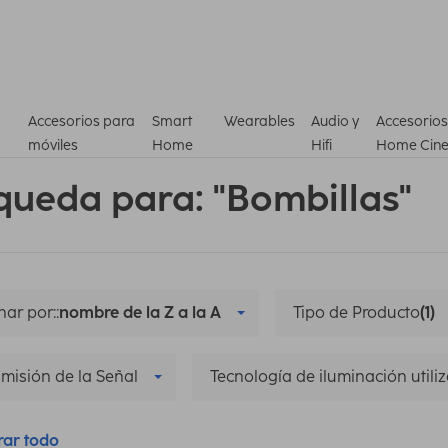
Accesorios para
Smart
Wearables
Audio y
Accesorios
móviles
Home
Hifi
Home Cin
queda para: "Bombillas"
ar por::
nombre de la Z a la A
Tipo de Producto
(1)
misión de la Señal
Tecnología de iluminación utili
rar todo