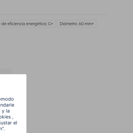
 de eficiencia energética: G
Diámetro: 60 mm
l
e