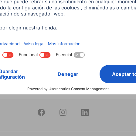
productos
Bombilla Led Inteligente
10W RGB+CCT Regulable
597
 EUR