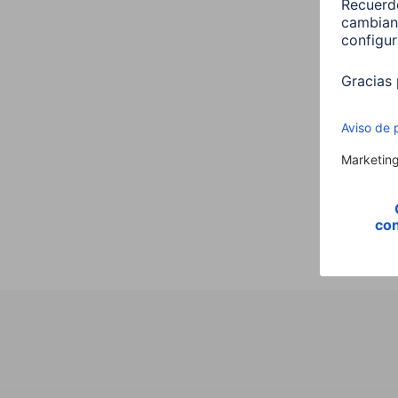
Hama 
E27 
00176
9,99