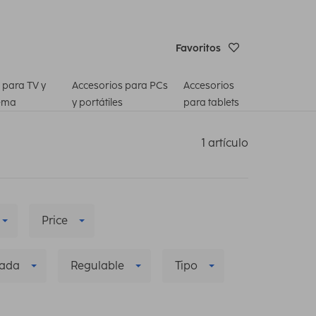
Favoritos
 para TV y
Accesorios para PCs
Accesorios
ema
y portátiles
para tablets
1 artículo
Price
zada
Regulable
Tipo