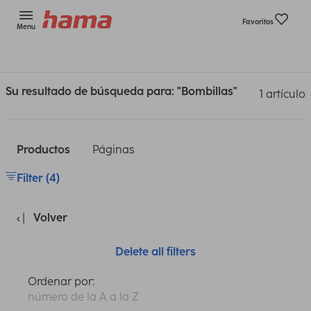
Favoritos
Menu
Su resultado de búsqueda para: "Bombillas"
1 artículo
Productos
Páginas
Filter (4)
Volver
Delete all filters
Ordenar por:
número de la A a la Z