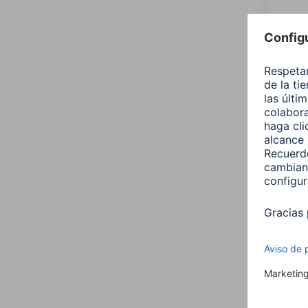
Hama
intel
RGBW,
00176
12,99