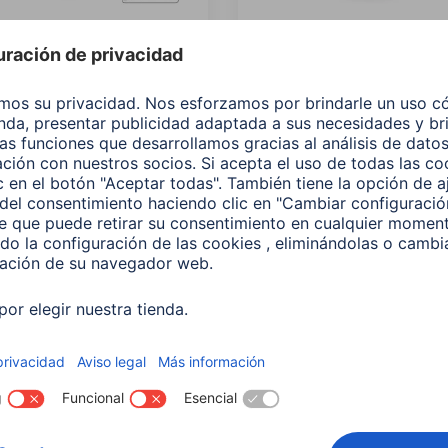
 Bombilla LED WLAN
Hama Bombilla LED
igente, E27, Matter, 9W,
Inteligente,Matter,E27, Re
 Para control por voz
Filamento ST64, RGBW,
Regulable
640
00176643
 EUR
27,99 EUR
¿No
encuentras el
producto que
buscas?