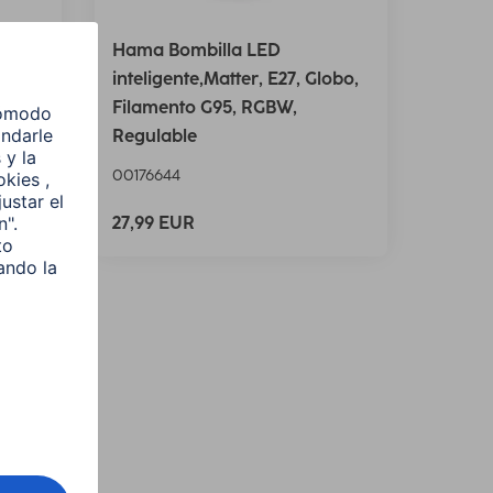
Hama Bombilla LED
tro,
inteligente,Matter, E27, Globo,
Filamento G95, RGBW,
Regulable
00176644
27,99 EUR