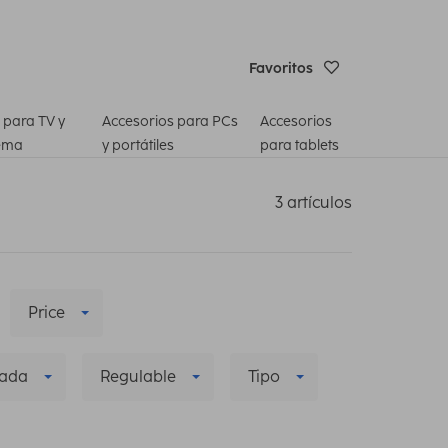
Favoritos
 para TV y
Accesorios para PCs
Accesorios
ema
y portátiles
para tablets
3 artículos
Price
zada
Regulable
Tipo