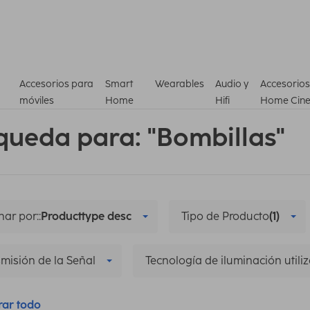
Accesorios para
Smart
Wearables
Audio y
Accesorios
móviles
Home
Hifi
Home Cin
queda para: "Bombillas"
ar por::
Producttype desc
Tipo de Producto
(1)
misión de la Señal
Tecnología de iluminación utili
rar todo