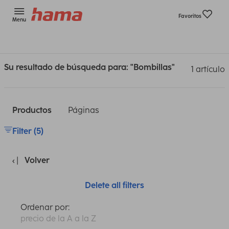
Favoritos
Menu
Su resultado de búsqueda para: "Bombillas"
1 artículo
Productos
Páginas
Filter (5)
Volver
Delete all filters
Ordenar por:
precio de la A a la Z