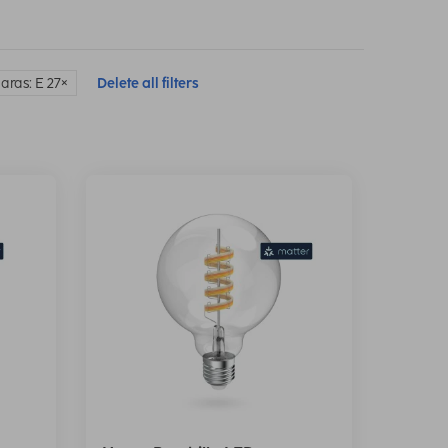
aras: E 27
Delete all filters