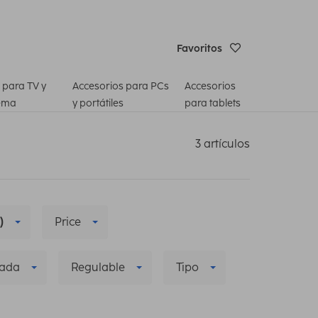
Favoritos
 para TV y
Accesorios para PCs
Accesorios
ema
y portátiles
para tablets
3 artículos
)
Price
zada
Regulable
Tipo