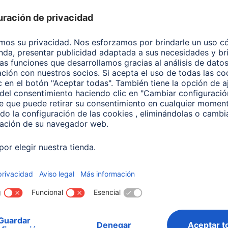
 Bombilla LED WLAN
Hama Bombilla LED
igente, E27, Matter, 9W,
Inteligente,Matter,E27, Re
 Para control por voz
Filamento ST64, RGBW,
Regulable
640
00176643
 EUR
27,99 EUR
¿No
encuentras el
producto que
buscas?
Buscar entre todos