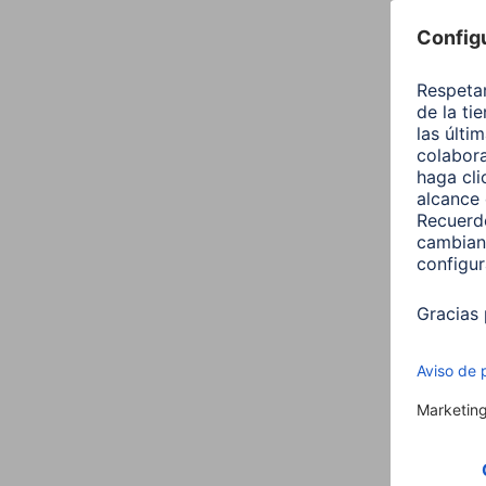
Hama
intel
RGBW,
00176
12,99