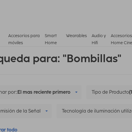
Accesorios para
Smart
Wearables
Audio y
Accesorios
móviles
Home
Hifi
Home Cin
queda para: "Bombillas"
ar por::
El mas reciente primero
Tipo de Producto
(1
misión de la Señal
Tecnología de iluminación utili
rar todo