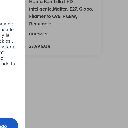
Hama Bombilla LED
tro,
inteligente,Matter, E27, Globo,
Filamento G95, RGBW,
Regulable
00176644
27,99 EUR