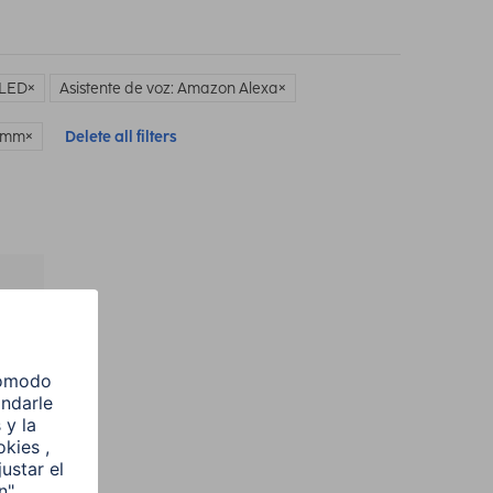
 LED
Asistente de voz: Amazon Alexa
7 mm
Delete all filters
l
e