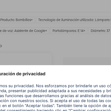
 Producto: Bombillas
Tecnología de iluminación utilizada: Lámpara
te de voz: Asistente de Google
Portalámparas: E 14
Diámetro: 3
lo
¿No
encuentras e
producto qu
buscas?
Buscar entre todos
nuestros