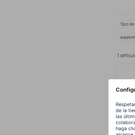
Tipo de
Asisten
1 artícu