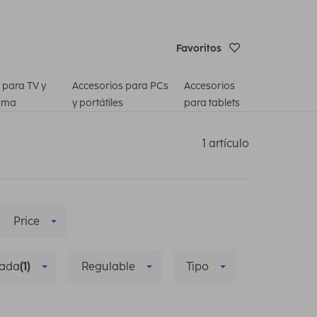
Favoritos
 para TV y
Accesorios para PCs
Accesorios
ema
y portátiles
para tablets
1 artículo
Price
zada
(1)
Regulable
Tipo