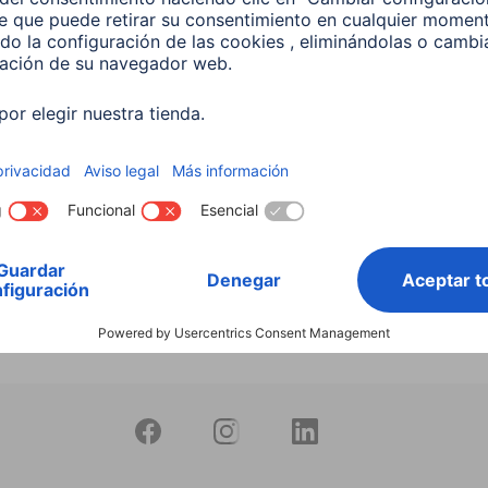
productos
 Lámpara LED WLAN
 5,5 W, RGBW, Regulable,
 Para control por voz
599
 EUR