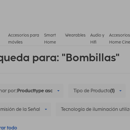
Accesorios para
Smart
Wearables
Audio y
Accesorios
móviles
Home
Hifi
Home Cin
queda para: "Bombillas"
ar por::
Producttype asc
Tipo de Producto
(1)
misión de la Señal
Tecnología de iluminación utili
rar todo