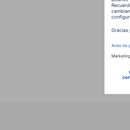
Hama
,E14,
Vela,
00176
9,99