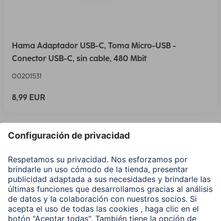
Hama Adaptador USB-C, Toma Micro-USB -
Conector USB-C, sin cable, 480 Mbit
00201531
8,99 EUR