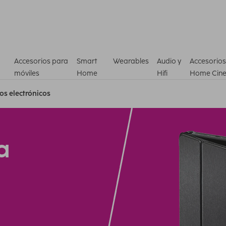
Accesorios para
Smart
Wearables
Audio y
Accesorios
móviles
Home
Hifi
Home Cin
ros electrónicos
a