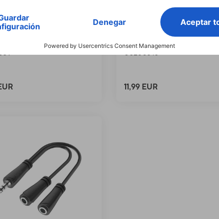
Puntero táctil "Easy"
Hama Adaptador HDMI™
tablets PC y
conector micro-HDMI™, 
tphones, negro
HDMI™, Ultra-HD 4K
509
00200348
 EUR
11,99 EUR