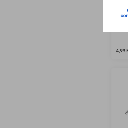
Hama 
para 
smar
00182
4,99