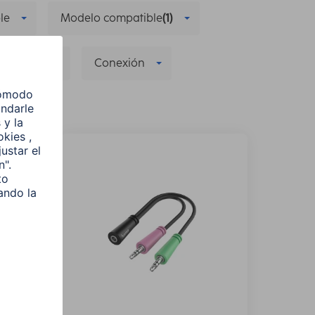
le
Modelo compatible
(1)
solución
Conexión