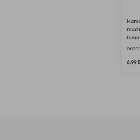
Hama 
macho
tomas
0020
6,99