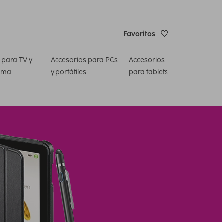
Favoritos
 para TV y
Accesorios para PCs
Accesorios
ema
y portátiles
para tablets