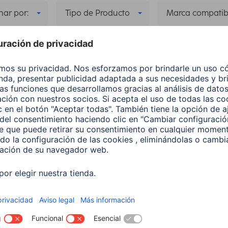
ar por:
Tipo de Producto
Marca compatib
Color
Linea de Producto
Máx Re
los