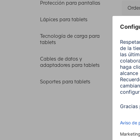
Protección para pantallas
Orden
Lápices para tablets
Price
Tecnología de carga para
tablets
4 artícu
Cables de datos y
adaptadores para tablets
Soportes para tablets