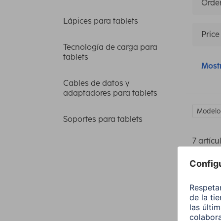
Orden
Lápices para tablets
Price
Tecnología de carga para
tablets
Most
Cables de datos y
adaptadores para tablets
Modelo
Soportes para tablets
7 artícu