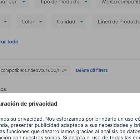
ar por:
Tipo de Producto
Marca compatib
Color
Calidad
Linea de Product
rar todo
 compatible: Endeavour 800/HD
Delete all filters
los