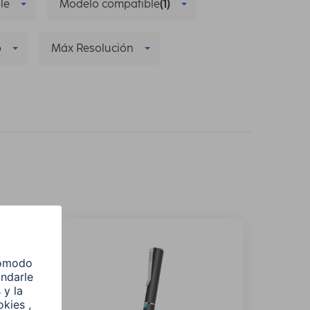
le
Modelo compatible
(1)
o
Máx Resolución