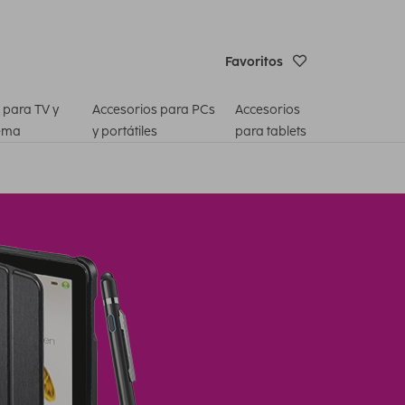
Favoritos
 para TV y
Accesorios para PCs
Accesorios
ema
y portátiles
para tablets