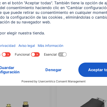
Puntero táctil "Easy"
Hama “Pro” Tablet Stylus, 
tablets PC y
mm Ultra-Fine Tip, High P
tphones, negro
Rubber Tip
106
00125113
 EUR
49,99 EUR