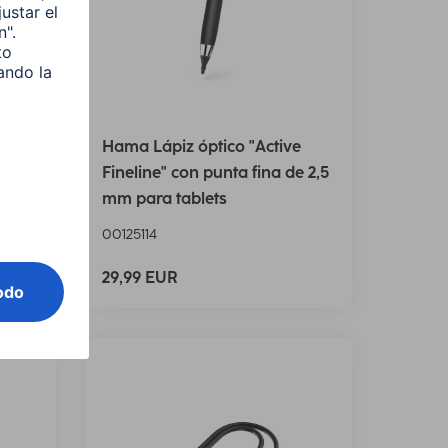
1.5
Hama Lápiz óptico "Active
rec.,
Fineline" con punta fina de 2,5
mm para tablets
00125114
29,99 EUR