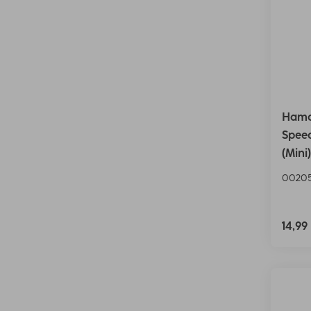
Hama
Speed
(Mini)
00205
14,99