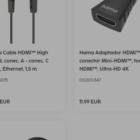
 Cable HDMI™ High
Hama Adaptador HDMI™
, conec. A - conec. C
conector Mini-HDMI™, t
, Ethernet, 1,5 m
HDMI™, Ultra-HD 4K
015
00200347
 EUR
11,99 EUR