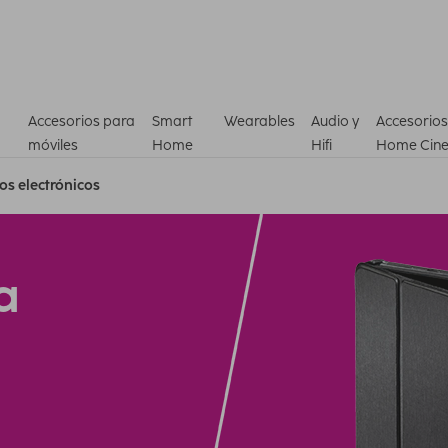
Accesorios para
Smart
Wearables
Audio y
Accesorios
móviles
Home
Hifi
Home Cin
ros electrónicos
a