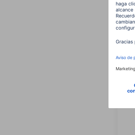
Hama 
para 
smar
00125
4,99