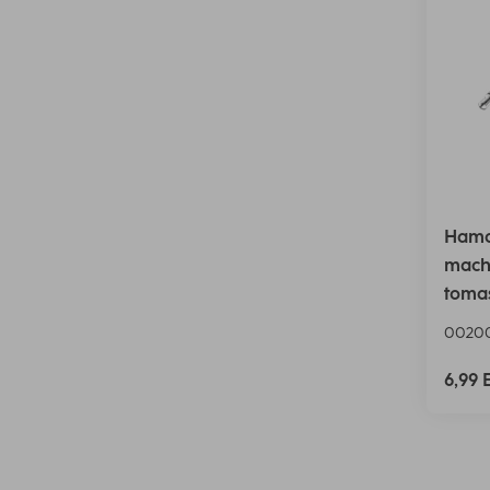
Hama 
macho
tomas
0020
6,99