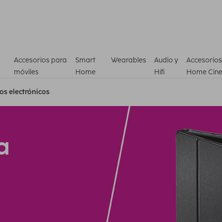
Accesorios para
Smart
Wearables
Audio y
Accesorios
móviles
Home
Hifi
Home Cin
ros electrónicos
a