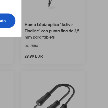
1.5
Hama Lápiz óptico "Active
rec.,
Fineline" con punta fina de 2,5
mm para tablets
00125114
29,99 EUR