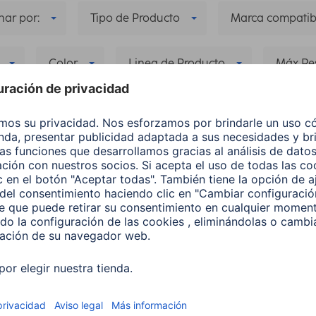
ar por:
Tipo de Producto
Marca compatib
Color
Linea de Producto
Máx Re
 compatible: Endeavour 700 BN
Delete all filters
los