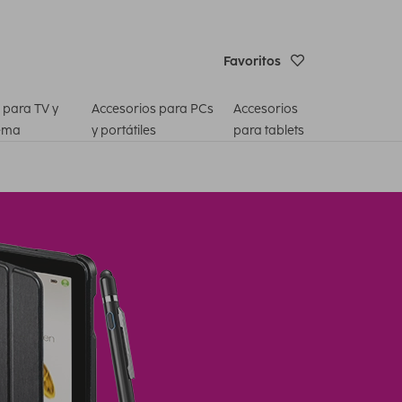
Favoritos
 para TV y
Accesorios para PCs
Accesorios
ema
y portátiles
para tablets