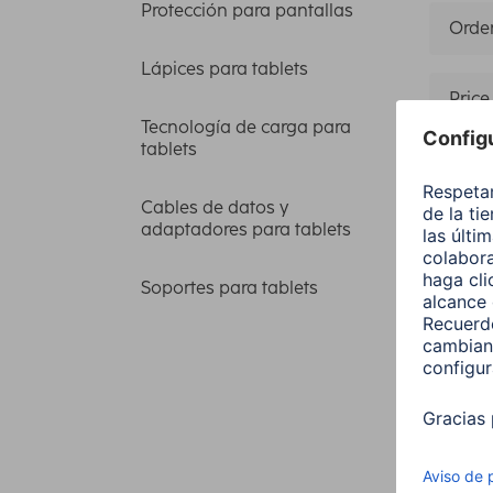
Protección para pantallas
Orden
Lápices para tablets
Price
Tecnología de carga para
tablets
Modelo
Cables de datos y
adaptadores para tablets
6 artícu
Soportes para tablets