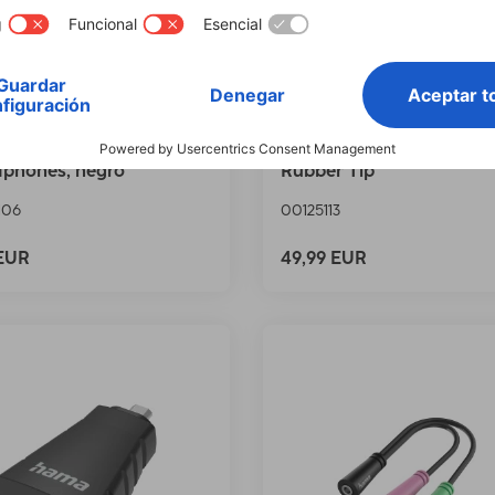
Puntero táctil "Easy"
Hama “Pro” Tablet Stylus, 
tablets PC y
mm Ultra-Fine Tip, High P
tphones, negro
Rubber Tip
106
00125113
 EUR
49,99 EUR