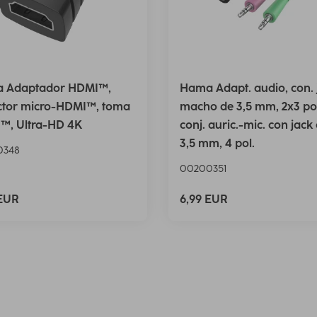
 Adaptador HDMI™,
Hama Adapt. audio, con. 
ctor micro-HDMI™, toma
macho de 3,5 mm, 2x3 pol
™, Ultra-HD 4K
conj. auric.-mic. con jack
3,5 mm, 4 pol.
0348
00200351
 EUR
6,99 EUR