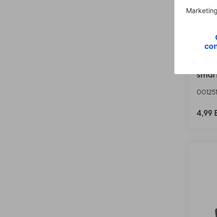
Hama 
para 
smar
00125
4,99