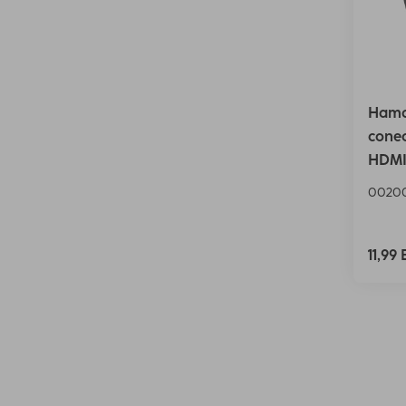
Hama
cone
HDMI
0020
11,99