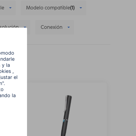
le
Modelo compatible
(1)
solución
Conexión