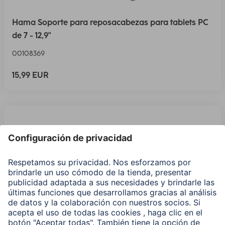
Hama Soporte para reposacabezas para tablets PC
de 7 - 12,9"
00108369
15,99 EUR