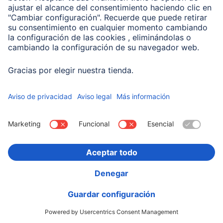
Hama Cable USB-C para iPhone / iPad con
Lightning Connector, USB 2.0, 1,50 m
00200645
26,99 EUR