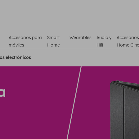
Accesorios para
Smart
Wearables
Audio y
Accesorios
móviles
Home
Hifi
Home Cin
ros electrónicos
a