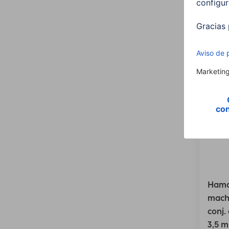
3 artícu
Hama 
macho
conj.
3,5 m