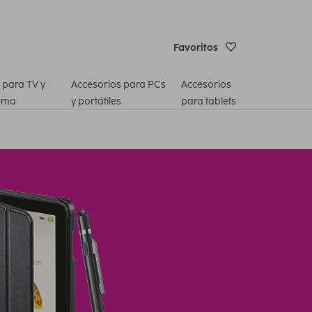
Favoritos
 para TV y
Accesorios para PCs
Accesorios
ema
y portátiles
para tablets