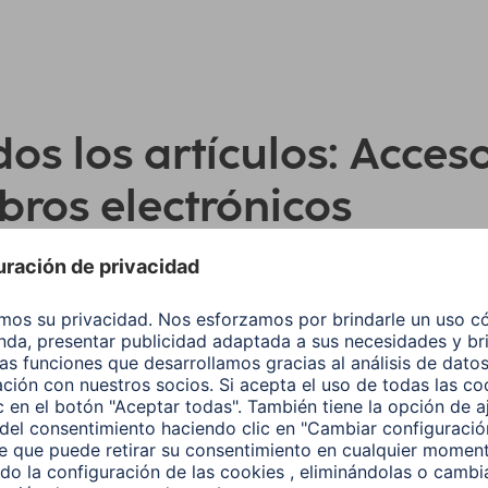
os los artículos: Acces
ibros electrónicos
ar por:
Tipo de Producto
Marca compatib
Linea de Producto
Conexión
(1)
ón: 3.5-mm-Jack Hembra
Delete all filters