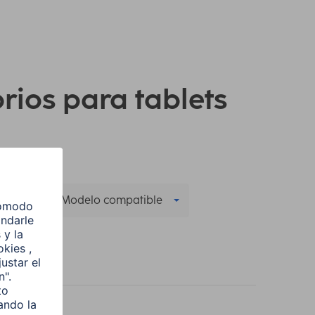
orios para tablets
le
Modelo compatible