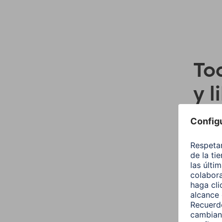
Tod
y l
Orden
Price
Conexi