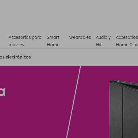
Accesorios para
Smart
Wearables
Audio y
Accesorios
móviles
Home
Hifi
Home Cin
ros electrónicos
a