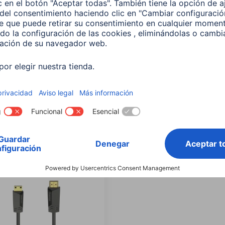
ar por:
Tipo de Producto
(1)
Marca compat
Calidad
Máx Resolución
Estánd
e Producto: HDMI™-Cable
Delete all filters
lo