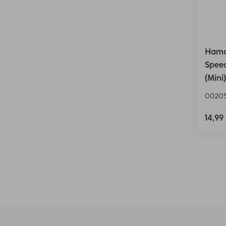
Hama
Speed
(Mini)
00205
14,99