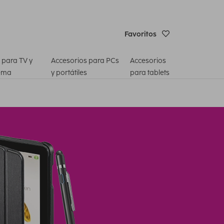
Favoritos
 para TV y
Accesorios para PCs
Accesorios
ema
y portátiles
para tablets