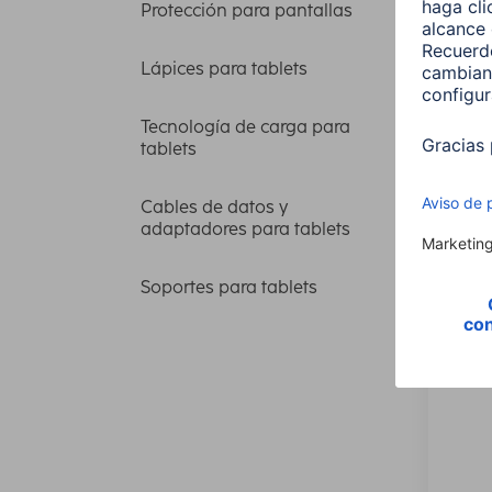
Protección para pantallas
Orden
Lápices para tablets
Price
Tecnología de carga para
tablets
Tipo d
Cables de datos y
adaptadores para tablets
1 artícu
Soportes para tablets