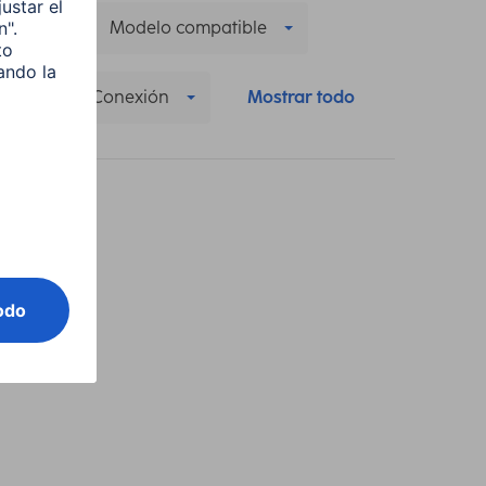
ible
Modelo compatible
ar
Conexión
Mostrar todo