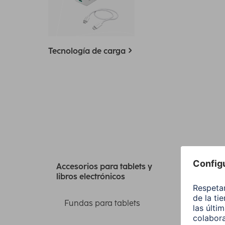
Tecnología de carga
Tod
Accesorios para tablets y
libros electrónicos
y l
Fundas para tablets